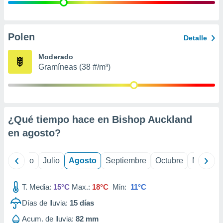
 seleccionar
o.
calización
precisa e
Polen
Detalle
ión mediante
Moderado
, publicidad
Gramíneas (38 #/m³)
dos,
 publicidad
,
ón de
¿Qué tiempo hace en Bishop Auckland
 desarrollo
s.
en
agosto
?
tros 1199
ios
yo
Junio
Julio
Agosto
Septiembre
Octubre
Noviemb
T. Media:
15°C
Max.:
18°C
Min:
11°C
Días de lluvia:
15
días
Acum. de lluvia:
82 mm