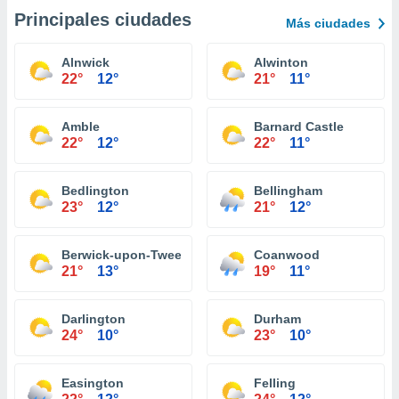
Principales ciudades
Más ciudades
Alnwick
Alwinton
22°
12°
21°
11°
Amble
Barnard Castle
22°
12°
22°
11°
Bedlington
Bellingham
23°
12°
21°
12°
Berwick-upon-Tweed
Coanwood
21°
13°
19°
11°
Darlington
Durham
24°
10°
23°
10°
Easington
Felling