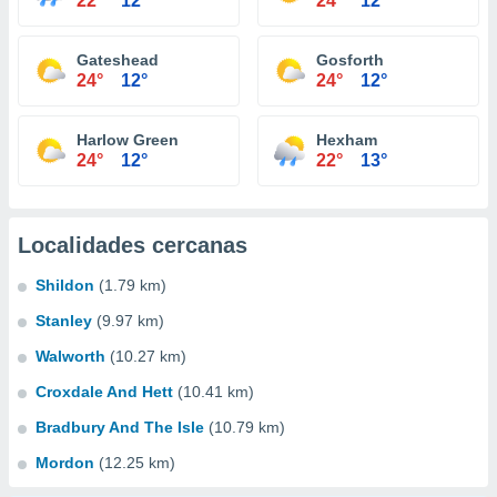
22°
12°
24°
12°
Gateshead
Gosforth
24°
12°
24°
12°
Harlow Green
Hexham
24°
12°
22°
13°
Localidades cercanas
Shildon
(1.79 km)
Stanley
(9.97 km)
Walworth
(10.27 km)
Croxdale And Hett
(10.41 km)
Bradbury And The Isle
(10.79 km)
Mordon
(12.25 km)