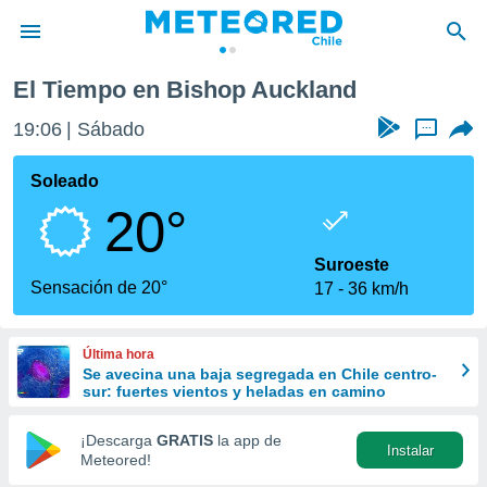
El Tiempo en Bishop Auckland
privacidad
19:06
Sábado
...
o de
eteored.cl)
borado por
Soleado
es para
20°
ue la
 que se
e calidad.
Suroeste
eder a este
Sensación de 20°
17
36 km/h
ediante las
opciones:
Última hora
ookies y
Se avecina una baja segregada en Chile centro-
e forma
sur: fuertes vientos y heladas en camino
d digital
¡Descarga
GRATIS
la app de
Instalar
ada, basada
Meteored!
mación