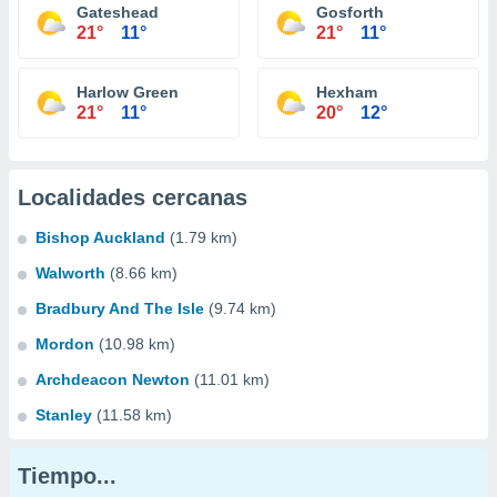
Gateshead
Gosforth
21°
11°
21°
11°
Harlow Green
Hexham
21°
11°
20°
12°
Localidades cercanas
Bishop Auckland
(1.79 km)
Walworth
(8.66 km)
Bradbury And The Isle
(9.74 km)
Mordon
(10.98 km)
Archdeacon Newton
(11.01 km)
Stanley
(11.58 km)
Tiempo...