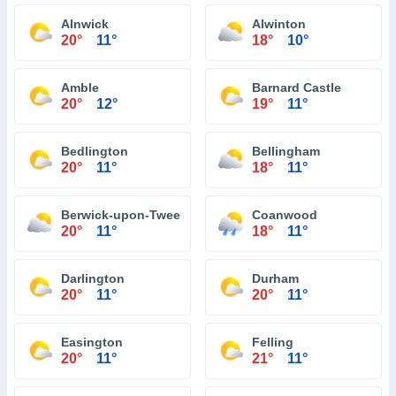
Alnwick
Alwinton
20°
11°
18°
10°
Amble
Barnard Castle
20°
12°
19°
11°
Bedlington
Bellingham
20°
11°
18°
11°
Berwick-upon-Tweed
Coanwood
20°
11°
18°
11°
Darlington
Durham
20°
11°
20°
11°
Easington
Felling
20°
11°
21°
11°