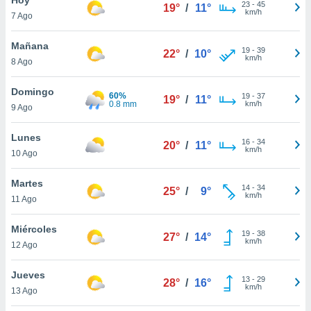
23
-
45
19°
/
11°
km/h
7 Ago
do en
 mismo.
sultar más
Mañana
19
-
39
22°
/
10°
 en nuestra
km/h
8 Ago
 Cookies
y
ualquier
Domingo
60%
19
-
37
19°
/
11°
0.8 mm
km/h
9 Ago
ento
 botón
ación de
Lunes
16
-
34
20°
/
11°
kies
km/h
10 Ago
 disponible
e nuestra
Martes
14
-
34
.
25°
/
9°
km/h
11 Ago
IVAMENTE,
Miércoles
19
-
38
27°
/
14°
km/h
12 Ago
as
 a cookies
Jueves
13
-
29
28°
/
16°
km/h
 no aceptar
13 Ago
ón de