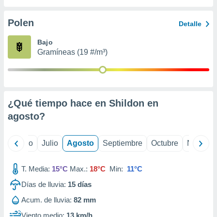
 seleccionar
o.
Polen
Detalle
calización
precisa e
Bajo
ión mediante
Gramíneas (19 #/m³)
, publicidad
dos,
 publicidad
,
¿Qué tiempo hace en Shildon en
ón de
agosto
?
 desarrollo
s.
tros 1199
yo
Junio
Julio
Agosto
Septiembre
Octubre
Noviemb
ios
T. Media:
15°C
Max.:
18°C
Min:
11°C
Días de lluvia:
15
días
Acum. de lluvia:
82 mm
Viento medio:
13 km/h