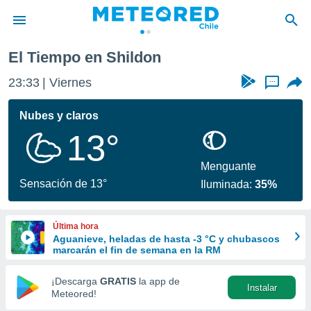
El Tiempo en Shildon
privacidad
23:33
Viernes
...
o de
eteored.cl)
borado por
Nubes y claros
es para
13°
ue la
 que se
e calidad.
Menguante
eder a este
Sensación de 13°
Iluminada:
35%
ediante las
opciones:
Última hora
ookies y
Aguanieve, heladas de hasta -3 °C y chubascos
e forma
marcarán el fin de semana en la RM
d digital
¡Descarga
GRATIS
la app de
Instalar
ada, basada
Meteored!
mación