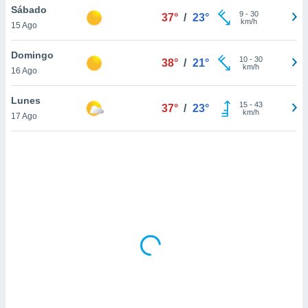
uedes
Sábado
9
-
30
37°
/
23°
uestro sitio
km/h
15 Ago
ed.cl. En
te
Domingo
 de que
10
-
30
38°
/
21°
km/h
talarán
16 Ago
e sean
para
Lunes
15
-
43
37°
/
23°
a
km/h
17 Ago
por el sitio
o se
cookies para
nto ni para
licidad o
ado, aunque
sualizar
general no
ada. Puedes
 instalación
y acceder a
io web a
ste abono