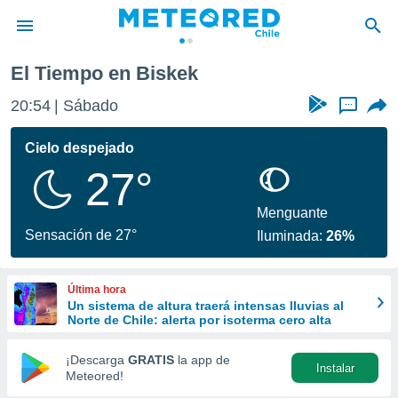
El Tiempo en Biskek
privacidad
20:54
Sábado
...
o de
eteored.cl)
borado por
Cielo despejado
es para
27°
ue la
 que se
e calidad.
Menguante
eder a este
Sensación de 27°
Iluminada:
26%
ediante las
opciones:
Última hora
ookies y
Un sistema de altura traerá intensas lluvias al
e forma
Norte de Chile: alerta por isoterma cero alta
d digital
¡Descarga
GRATIS
la app de
Instalar
ada, basada
Meteored!
mación