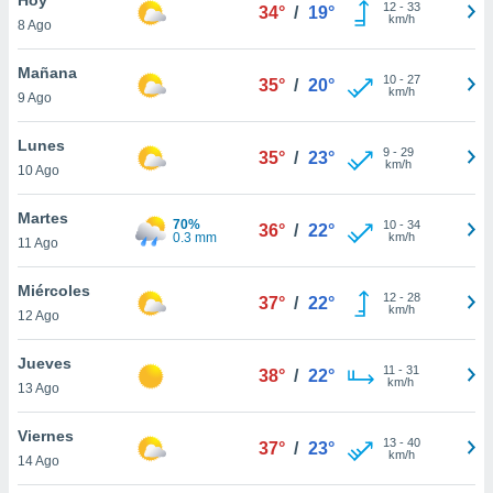
12
-
33
34°
/
19°
km/h
8 Ago
do en
 mismo.
sultar más
Mañana
10
-
27
35°
/
20°
 en nuestra
km/h
9 Ago
 Cookies
y
ualquier
Lunes
9
-
29
35°
/
23°
km/h
10 Ago
ento
 botón
ación de
Martes
70%
10
-
34
36°
/
22°
kies
0.3 mm
km/h
11 Ago
 disponible
e nuestra
Miércoles
12
-
28
.
37°
/
22°
km/h
12 Ago
IVAMENTE,
Jueves
11
-
31
38°
/
22°
km/h
13 Ago
as
 a cookies
Viernes
13
-
40
37°
/
23°
km/h
 no aceptar
14 Ago
ón de