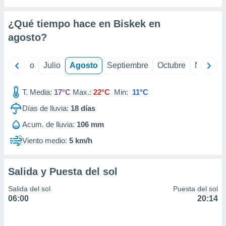
 seleccionar
o.
¿Qué tiempo hace en Biskek en
calización
precisa e
agosto
?
ión mediante
, publicidad
yo
Junio
Julio
Agosto
Septiembre
Octubre
Noviemb
dos,
T. Media:
17°C
Max.:
22°C
Min:
11°C
 publicidad
,
Días de lluvia:
18
días
ón de
 desarrollo
Acum. de lluvia:
106 mm
s.
Viento medio:
5 km/h
tros 1199
ios
Salida y Puesta del sol
Salida del sol
Puesta del sol
06:00
20:14