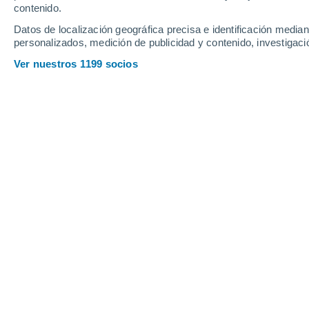
contenido.
12
-
37
km/h
13
-
31
km/h
13
19
-
42
km/h
Datos de localización geográfica precisa e identificación mediant
personalizados, medición de publicidad y contenido, investigació
Viernes, 14 de agosto
Ver nuestros 1199 socios
Nubes y claros
17°
01:00
Sensación T.
17°
Parcialmente n
17°
04:00
Sensación T.
17°
Parcialmente n
17°
07:00
Sensación T.
17°
Parcialmente n
20°
10:00
Sensación T.
20°
Cubierto
22°
13:00
Sensación T.
22°