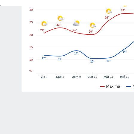
30
29°
26°
25
23°
21°
21°
20°
20
15
14°
14°
12°
11°
10
11°
10°
°C
Vie
7
Sáb
8
Dom
9
Lun
10
Mar
11
Mié
12
Máxima