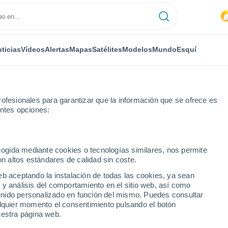
ticias
Vídeos
Alertas
Mapas
Satélites
Modelos
Mundo
Esquí
ofesionales para garantizar que la información que se ofrece es
entes opciones:
don
Próxima semana
ecogida mediante cookies o tecnologías similares, nos permite
on altos estándares de calidad sin coste.
 próxima semana
eb aceptando la instalación de todas las cookies, ya sean
 y análisis del comportamiento en el sitio web, así como
...
ntenido personalizado en función del mismo. Puedes consultar
alquier momento el consentimiento pulsando el botón
Por hora
uestra página web.
Cielos nubosos en las próximas
horas