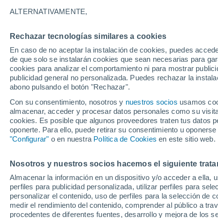
16°
ALTERNATIVAMENTE,
Rechazar tecnologías similares a cookies
Suroeste
En caso de no aceptar la instalación de cookies, puedes accede
Sensación de 16°
13
-
30 km
de que solo se instalarán cookies que sean necesarias para garan
cookies para analizar el comportamiento ni para mostrar publici
publicidad general no personalizada. Puedes rechazar la instala
abono pulsando el botón "Rechazar".
Tiempo 1 - 7 días
Actualidad
Mapa de nubosidad
Con su consentimiento, nosotros y
nuestros socios
usamos cooki
almacenar, acceder y procesar datos personales como su visita e
cookies. Es posible que algunos proveedores traten tus datos pe
oponerte. Para ello, puede retirar su consentimiento u oponerse
Sábado
Domingo
Viernes
"Configurar"
o en nuestra
Política de Cookies
en este sitio web.
15 Ago
16 Ago
14 Ago
Nosotros y nuestros socios hacemos el siguiente trata
Almacenar la información en un dispositivo y/o acceder a ella, 
perfiles para publicidad personalizada, utilizar perfiles para sele
personalizar el contenido, uso de perfiles para la selección de c
21°
/
11°
20°
/
12°
23°
/
16°
medir el rendimiento del contenido, comprender al público a tra
procedentes de diferentes fuentes, desarrollo y mejora de los se