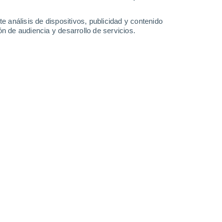
-
31
km/h
19
-
43
km/h
19
-
38
km/h
20
-
42
km/h
e análisis de dispositivos, publicidad y contenido
n de audiencia y desarrollo de servicios.
Suroeste
0 Bajo
9
-
34 km/h
FPS:
no
uboso
Sur
0 Bajo
9
-
24 km/h
FPS:
no
uboso
Suroeste
0 Bajo
9
-
19 km/h
FPS:
no
uboso
Oeste
2 Bajo
12
-
28 km/h
FPS:
no
Oeste
3 Medio
18
-
39 km/h
FPS:
6-10