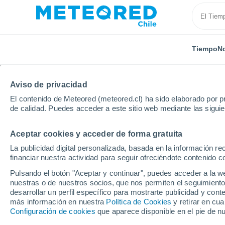
Tiempo
No
Aviso de privacidad
El contenido de Meteored (meteored.cl) ha sido elaborado por pr
de calidad. Puedes acceder a este sitio web mediante las sigui
Aceptar cookies y acceder de forma gratuita
Inicio
Reino Unido
Nordeste de Inglaterra
Blay
La publicidad digital personalizada, basada en la información r
financiar nuestra actividad para seguir ofreciéndote contenido c
El Tiempo en Blaydon
Pulsando el botón "Aceptar y continuar", puedes acceder a la w
nuestras o de nuestros socios, que nos permiten el seguimiento
07:32
Viernes
desarrollar un perfil específico para mostrarte publicidad y co
más información en nuestra
Política de Cookies
y retirar en cu
Configuración de cookies
que aparece disponible en el pie de n
Nubes y claros