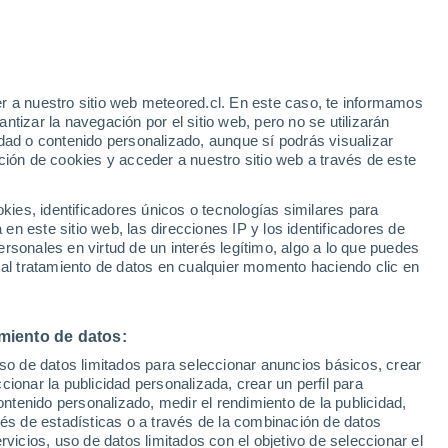
r a nuestro sitio web meteored.cl. En este caso, te informamos
/h
tizar la navegación por el sitio web, pero no se utilizarán
dad o contenido personalizado, aunque sí podrás visualizar
ción de cookies y acceder a nuestro sitio web a través de este
Satélites
Modelos
es, identificadores únicos o tecnologías similares para
n este sitio web, las direcciones IP y los identificadores de
rsonales en virtud de un interés legítimo, algo a lo que puedes
 al tratamiento de datos en cualquier momento haciendo clic en
Lunes
Martes
Miércoles
Jueves
17 Ago
18 Ago
19 Ago
20 Ago
miento de datos:
uso de datos limitados para seleccionar anuncios básicos, crear
60%
ccionar la publicidad personalizada, crear un perfil para
0.2 mm
ontenido personalizado, medir el rendimiento de la publicidad,
20°
/
14°
20°
/
14°
21°
/
13°
20°
/
11°
vés de estadísticas o a través de la combinación de datos
rvicios, uso de datos limitados con el objetivo de seleccionar el