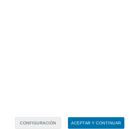
Calendario lunar
Lun
Mar
Mié
Jue
Vie
Sáb
Dom
7
8
9
10
11
12
13
14
15
16
17
18
19
20
CONFIGURACIÓN
ACEPTAR Y CONTINUAR
10