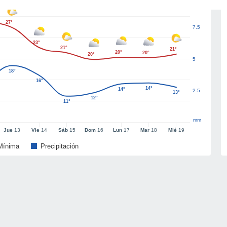
27°
7.5
23°
21°
21°
20°
20°
20°
5
18°
16°
14°
14°
2.5
13°
12°
11°
mm
Jue
13
Vie
14
Sáb
15
Dom
16
Lun
17
Mar
18
Mié
19
Mínima
Precipitación