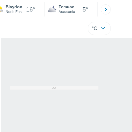
Blaydon
Temuco
Osorno
16°
5°
North East
Araucanía
Los Lagos
°C