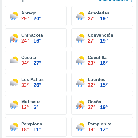
Abrego
Arboledas
29°
20°
27°
19°
Chinacota
Convención
24°
16°
27°
19°
Cucuta
Cucutilla
34°
27°
23°
16°
Los Patios
Lourdes
33°
26°
22°
15°
Mutiscua
Ocaña
13°
6°
27°
19°
Pamplona
Pamplonita
18°
11°
19°
12°