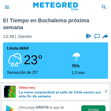
ma semana
El Tiempo en Bochalema próxima
privacidad
semana
o de
eteored.cl)
13:39
Jueves
...
borado por
es para
Lluvia débil
ue la
 que se
23°
e calidad.
eder a este
70%
ediante las
Sensación de 25°
opciones:
1.3 mm
ookies y
e forma
Última hora
La nieve sorprenderá al valle de Chile centro-sur
este fin de semana
d digital
ada, basada
¡Descarga
GRATIS
la app de
mación
Instalar