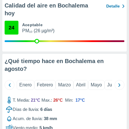
ento u
Calidad del aire en Bochalema
Detalle
hoy
 de datos
er momento
Aceptable
ic en
24
PM₁₀ (26 µg/m³)
o en
 Cookies
en
eb.
y
¿Qué tiempo hace en Bochalema en
socios
agosto
?
el
to de
Enero
Febrero
Marzo
Abril
Mayo
Junio
Ju
la
 en un
T. Media:
21°C
Max.:
26°C
Min:
17°C
 y/o acceder
Días de lluvia:
6
días
 de datos
ara
Acum. de lluvia:
38 mm
 anuncios
ar perfiles
Viento medio:
5 km/h