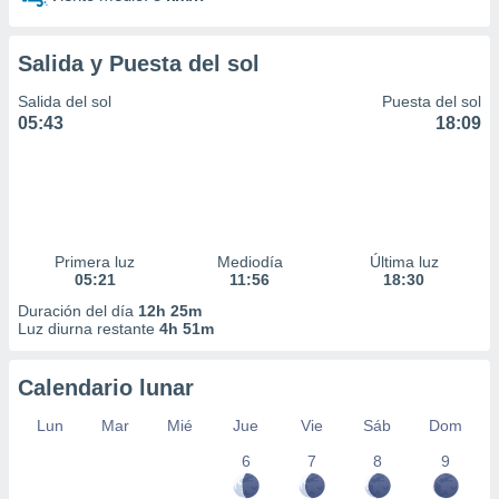
idad
a, utilizar
a
Salida y Puesta del sol
 la
Salida del sol
Puesta del sol
da, crear un
05:43
18:09
personalizar
o, uso de
a la
e contenido
do, medir el
 de la
Primera luz
Mediodía
Última luz
medir el
05:21
11:56
18:30
 del
 comprender
Duración del día
12h 25m
Luz diurna restante
4h 51m
 través de
s o a través
nación de
Calendario lunar
edentes de
fuentes,
Lun
Mar
Mié
Jue
Vie
Sáb
Dom
y mejora de
os, uso de
6
7
8
9
ados con el