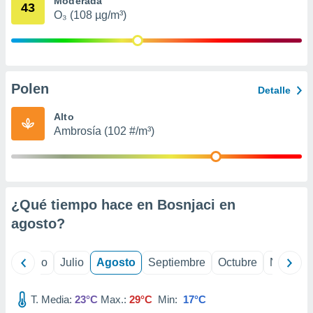
Moderada
 seleccionar
43
o.
O₃ (108 µg/m³)
calización
precisa e
ión mediante
Polen
, publicidad
Detalle
dos,
Alto
 publicidad
Ambrosía (102 #/m³)
,
ón de
 desarrollo
s.
¿Qué tiempo hace en Bosnjaci en
tros 1199
ios
agosto
?
yo
Junio
Julio
Agosto
Septiembre
Octubre
Noviemb
T. Media:
23°C
Max.:
29°C
Min:
17°C