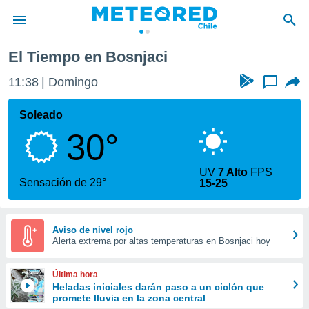
El Tiempo en Bosnjaci
privacidad
11:38
Domingo
...
o de
eteored.cl)
borado por
Soleado
es para
30°
ue la
 que se
e calidad.
UV
7 Alto
FPS
eder a este
Sensación de 29°
15-25
ediante las
opciones:
ookies y
Aviso de nivel rojo
Alerta extrema por altas temperaturas en Bosnjaci hoy
e forma
d digital
Última hora
ada, basada
Heladas iniciales darán paso a un ciclón que
promete lluvia en la zona central
mación