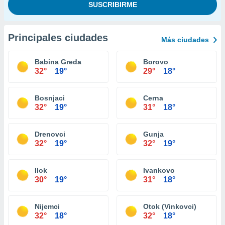
Principales ciudades
Más ciudades
Babina Greda
Borovo
32°
19°
29°
18°
Bosnjaci
Cerna
32°
19°
31°
18°
Drenovci
Gunja
32°
19°
32°
19°
Ilok
Ivankovo
30°
19°
31°
18°
Nijemci
Otok (Vinkovci)
32°
18°
32°
18°