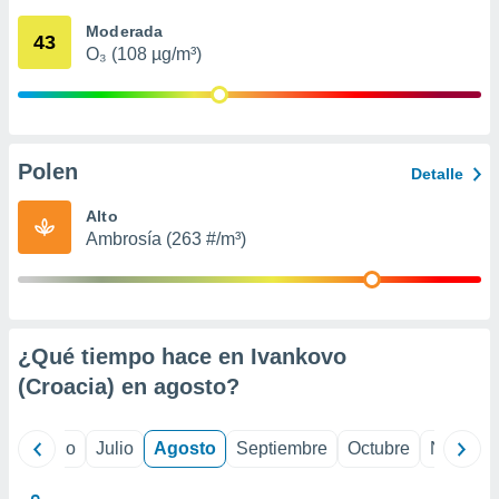
 seleccionar
o.
Moderada
43
O₃ (108 µg/m³)
calización
precisa e
ión mediante
, publicidad
Polen
Detalle
dos,
 publicidad
Alto
,
Ambrosía (263 #/m³)
ón de
 desarrollo
s.
tros 1199
ios
¿Qué tiempo hace en Ivankovo
(Croacia) en
agosto
?
yo
Junio
Julio
Agosto
Septiembre
Octubre
Noviemb