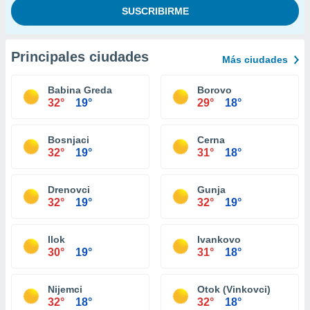
Principales ciudades
Más ciudades
Babina Greda
Borovo
32°
19°
29°
18°
Bosnjaci
Cerna
32°
19°
31°
18°
Drenovci
Gunja
32°
19°
32°
19°
Ilok
Ivankovo
30°
19°
31°
18°
Nijemci
Otok (Vinkovci)
32°
18°
32°
18°