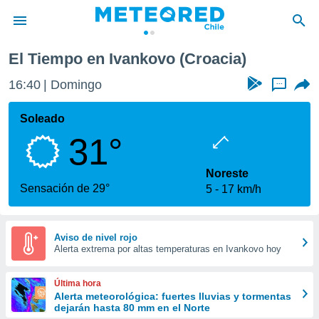
El Tiempo en Ivankovo (Croacia)
privacidad
16:40
Domingo
...
o de
eteored.cl)
borado por
Soleado
es para
31°
ue la
 que se
e calidad.
Noreste
eder a este
Sensación de 29°
5
17 km/h
ediante las
opciones:
ookies y
Aviso de nivel rojo
Alerta extrema por altas temperaturas en Ivankovo hoy
e forma
d digital
Última hora
ada, basada
Alerta meteorológica: fuertes lluvias y tormentas
dejarán hasta 80 mm en el Norte
mación