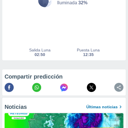
Iluminada
32%
er momento
ic en
o en
 Cookies
en
eb.
y
socios
Salida Luna
Puesta Luna
el
02:50
12:35
to de
Compartir predicción
la
 en un
 y/o acceder
 de datos
ara
 anuncios
Noticias
Últimas noticias
ar perfiles
idad
a, utilizar
a