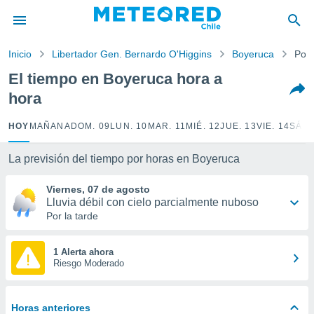
privacidad
o de
Inicio
Libertador Gen. Bernardo O'Higgins
Boyeruca
Por 
eteored.cl)
borado por
El tiempo en Boyeruca hora a
es para
hora
ue la
 que se
e calidad.
HOY
MAÑANA
DOM. 09
LUN. 10
MAR. 11
MIÉ. 12
JUE. 13
VIE. 14
SÁB.
eder a este
ediante las
La previsión del tiempo por horas en Boyeruca
opciones:
Viernes, 07 de agosto
ookies y
Lluvia débil con cielo parcialmente nuboso
e forma
Por la tarde
d digital
ada, basada
1 Alerta ahora
Riesgo Moderado
mación
ediante
ecnologías
nos permite
Horas anteriores