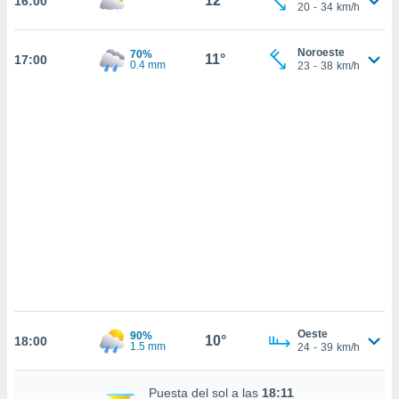
12°
16:00
sultar más
20
-
34
km/h
 en nuestra
 Cookies
y
Noroeste
70%
ualquier
11°
17:00
0.4 mm
23
-
38
km/h
ento
 botón
ación de
kies
 disponible
e nuestra
.
IVAMENTE,
as
 a cookies
 no aceptar
Oeste
90%
ón de
10°
18:00
1.5 mm
24
-
39
km/h
uedes
uestro sitio
ed.cl. En
Puesta del sol a las
18:11