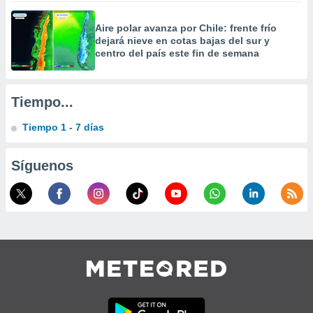
precisa e
ión mediante
Aire polar avanza por Chile: frente frío
dejará nieve en cotas bajas del sur y
, publicidad
centro del país este fin de semana
dos,
 publicidad
Tiempo...
,
ón de
Tiempo 1 - 7 días
 desarrollo
s.
Síguenos
tros 1199
ios