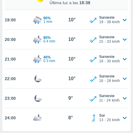
te
Última luz a las
18:38
 de que
talarán
Suroeste
90%
e sean
10°
19:00
1 mm
19
-
38
km/h
para
a
por el sitio
Suroeste
80%
10°
20:00
o se
0.4 mm
15
-
33
km/h
cookies para
Suroeste
40%
nto ni para
10°
21:00
0.3 mm
18
-
30
km/h
licidad o
ado, aunque
Suroeste
10°
22:00
sualizar
16
-
28
km/h
general no
ada. Puedes
Suroeste
 instalación
9°
23:00
11
-
24
km/h
y acceder a
io web a
ste abono
Sur
8°
24:00
13
-
20
km/h
 botón
.