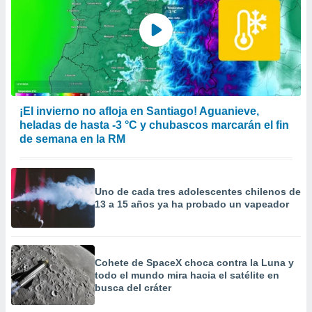
 la
da, crear un
personalizar
o, uso de
a la
e contenido
do, medir el
¡El invierno no afloja en Santiago! Aguanieve,
 de la
heladas de hasta -3 °C y chubascos marcarán el fin
medir el
de semana en la RM
 del
 comprender
 través de
s o a través
Uno de cada tres adolescentes chilenos de
nación de
13 a 15 años ya ha probado un vapeador
edentes de
fuentes,
y mejora de
os, uso de
ados con el
Cohete de SpaceX choca contra la Luna y
 seleccionar
todo el mundo mira hacia el satélite en
o.
busca del cráter
calización