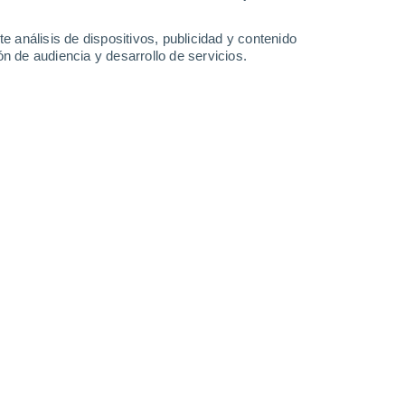
32°
/
23°
32°
/
21°
35°
/
20°
35°
/
21°
e análisis de dispositivos, publicidad y contenido
n de audiencia y desarrollo de servicios.
-
37
km/h
13
-
30
km/h
10
-
23
km/h
10
-
29
km/h
 agosto
Noreste
8 ¡Muy Alto!
11
-
29 km/h
FPS:
25-50
Noreste
7 Alto
9
-
27 km/h
FPS:
15-25
Noreste
6 Alto
8
-
25 km/h
FPS:
15-25
Noreste
5 Medio
7
-
23 km/h
FPS:
6-10