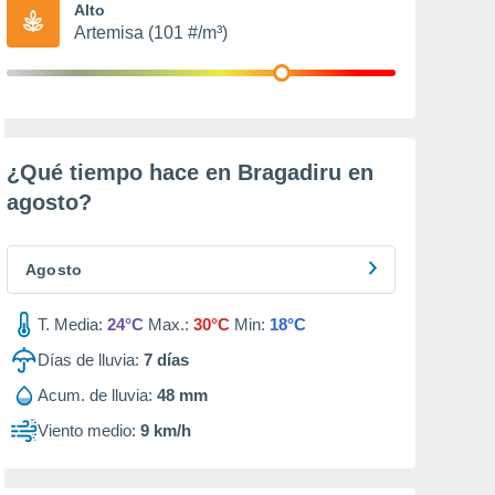
Alto
Artemisa (101 #/m³)
¿Qué tiempo hace en Bragadiru en
agosto
?
Agosto
T. Media:
24°C
Max.:
30°C
Min:
18°C
Días de lluvia:
7
días
Acum. de lluvia:
48 mm
Viento medio:
9 km/h