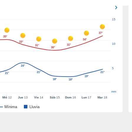
15
37°
35°
34°
33°
10
31°
31°
30°
24°
5
21°
21°
21°
19°
18°
18°
mm
Mié
12
Jue
13
Vie
14
Sáb
15
Dom
16
Lun
17
Mar
18
Mínima
Lluvia