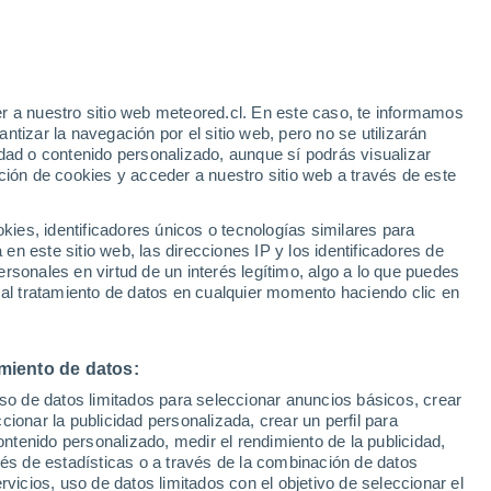
Aviso de nivel amarillo
Alerta moderada por lluvia en
Bragadiru hoy
 Alto!
r a nuestro sitio web meteored.cl. En este caso, te informamos
tizar la navegación por el sitio web, pero no se utilizarán
dad o contenido personalizado, aunque sí podrás visualizar
ción de cookies y acceder a nuestro sitio web a través de este
sur:
es, identificadores únicos o tecnologías similares para
e
n este sitio web, las direcciones IP y los identificadores de
rsonales en virtud de un interés legítimo, algo a lo que puedes
Satélites
Modelos
 al tratamiento de datos en cualquier momento haciendo clic en
miento de datos:
omingo
Lunes
Martes
Miércoles
uso de datos limitados para seleccionar anuncios básicos, crear
9 Ago
10 Ago
11 Ago
12 Ago
ccionar la publicidad personalizada, crear un perfil para
ontenido personalizado, medir el rendimiento de la publicidad,
vés de estadísticas o a través de la combinación de datos
rvicios, uso de datos limitados con el objetivo de seleccionar el