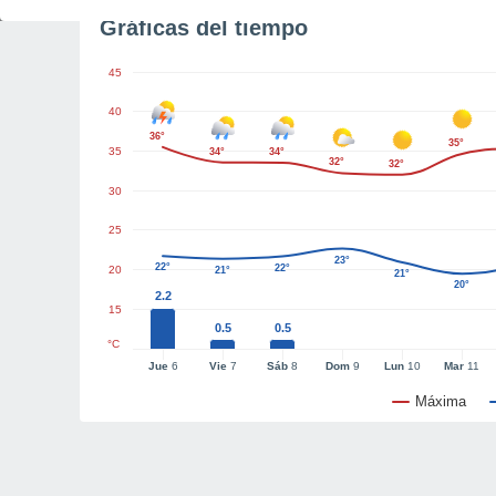
Gráficas del tiempo
45
40
36°
35°
35
34°
34°
32°
32°
30
25
23°
22°
22°
20
21°
21°
20°
2.2
15
0.5
0.5
°C
Jue
6
Vie
7
Sáb
8
Dom
9
Lun
10
Mar
11
Máxima