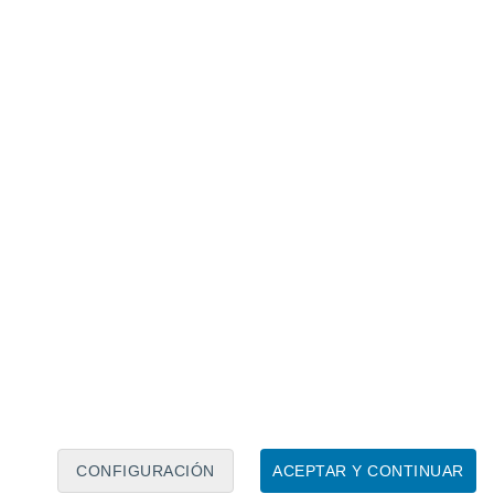
Calendario lunar
Lun
Mar
Mié
Jue
Vie
Sáb
Dom
6
7
8
9
10
11
12
13
14
15
16
17
18
19
CONFIGURACIÓN
ACEPTAR Y CONTINUAR