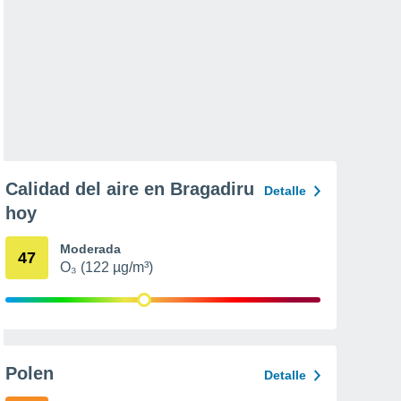
Calidad del aire en Bragadiru
Detalle
hoy
Moderada
47
O₃ (122 µg/m³)
Polen
Detalle