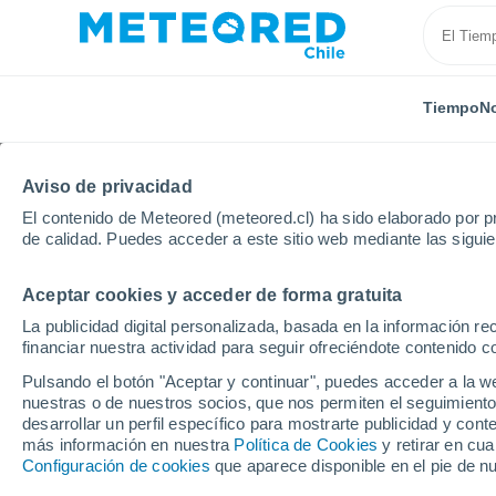
Tiempo
No
Aviso de privacidad
El contenido de Meteored (meteored.cl) ha sido elaborado por pr
de calidad. Puedes acceder a este sitio web mediante las sigui
Aceptar cookies y acceder de forma gratuita
Inicio
Rumanía
Ilfov
Bragadiru
La publicidad digital personalizada, basada en la información r
financiar nuestra actividad para seguir ofreciéndote contenido c
El Tiempo en Bragadir
Pulsando el botón "Aceptar y continuar", puedes acceder a la w
nuestras o de nuestros socios, que nos permiten el seguimiento
13:17
Jueves
desarrollar un perfil específico para mostrarte publicidad y co
más información en nuestra
Política de Cookies
y retirar en cu
Configuración de cookies
que aparece disponible en el pie de n
Nubes y claros