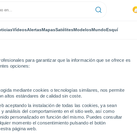
ticias
Vídeos
Alertas
Mapas
Satélites
Modelos
Mundo
Esquí
ofesionales para garantizar que la información que se ofrece es
entes opciones:
ecogida mediante cookies o tecnologías similares, nos permite
on altos estándares de calidad sin coste.
u
eb aceptando la instalación de todas las cookies, ya sean
 y análisis del comportamiento en el sitio web, así como
...
ntenido personalizado en función del mismo. Puedes consultar
alquier momento el consentimiento pulsando el botón
Por hora
uestra página web.
Riesgo de tormentas en las
próximas horas