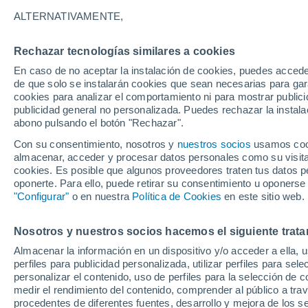
34°
ALTERNATIVAMENTE,
Rechazar tecnologías similares a cookies
UV
8 ¡Muy
En caso de no aceptar la instalación de cookies, puedes accede
Sensación de 34°
FPS
25-50
de que solo se instalarán cookies que sean necesarias para garan
cookies para analizar el comportamiento ni para mostrar publici
publicidad general no personalizada. Puedes rechazar la instala
abono pulsando el botón "Rechazar".
Predicción
La nieve sorprenderá al valle de Chile centro-
Con su consentimiento, nosotros y
nuestros socios
usamos cooki
lluvia, viento y helada extrema para este fin d
almacenar, acceder y procesar datos personales como su visita e
semana
cookies. Es posible que algunos proveedores traten tus datos pe
Tiempo 1 - 7 días
Actualidad
Mapa de nubosidad
oponerte. Para ello, puede retirar su consentimiento u oponerse
"Configurar"
o en nuestra
Política de Cookies
en este sitio web.
Nosotros y nuestros socios hacemos el siguiente trata
Mañana
Sábado
D
Hoy
Almacenar la información en un dispositivo y/o acceder a ella, 
7 Ago
8 Ago
6 Ago
perfiles para publicidad personalizada, utilizar perfiles para sele
personalizar el contenido, uso de perfiles para la selección de c
medir el rendimiento del contenido, comprender al público a tra
procedentes de diferentes fuentes, desarrollo y mejora de los se
50%
70%
40%