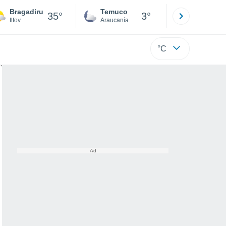
Bragadiru
Temuco
Osorno
35°
3°
Ilfov
Araucanía
Los Lagos
°C