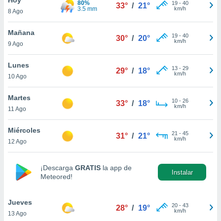
80%
19
-
40
33°
/
21°
3.5 mm
km/h
8 Ago
do en
 mismo.
sultar más
Mañana
19
-
40
30°
/
20°
 en nuestra
km/h
9 Ago
 Cookies
y
ualquier
Lunes
13
-
29
29°
/
18°
km/h
10 Ago
ento
 botón
ación de
Martes
10
-
26
33°
/
18°
kies
km/h
11 Ago
 disponible
e nuestra
Miércoles
21
-
45
.
31°
/
21°
km/h
12 Ago
IVAMENTE,
¡Descarga
GRATIS
la app de
Instalar
Meteored!
as
 a cookies
Jueves
 no aceptar
20
-
43
28°
/
19°
km/h
13 Ago
ón de