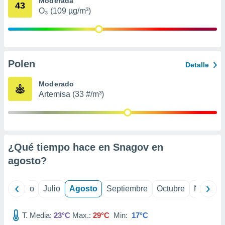
Moderada
 seleccionar
43
o.
O₃ (109 µg/m³)
calización
precisa e
ión mediante
Polen
, publicidad
Detalle
dos,
Moderado
 publicidad
Artemisa (33 #/m³)
,
ón de
 desarrollo
s.
¿Qué tiempo hace en Snagov en
tros 1199
ios
agosto
?
yo
Junio
Julio
Agosto
Septiembre
Octubre
Noviemb
T. Media:
23°C
Max.:
29°C
Min:
17°C