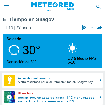
El Tiempo en Snagov
privacidad
11:10
Sábado
...
o de
eteored.cl)
borado por
Soleado
es para
30°
ue la
 que se
e calidad.
UV
5 Medio
FPS
eder a este
Sensación de 31°
6-10
ediante las
opciones:
ookies y
Aviso de nivel amarillo
Alerta moderada por altas temperaturas en Snagov hoy
e forma
d digital
Última hora
ada, basada
Aguanieve, heladas de hasta -3 °C y chubascos
marcarán el fin de semana en la RM
mación