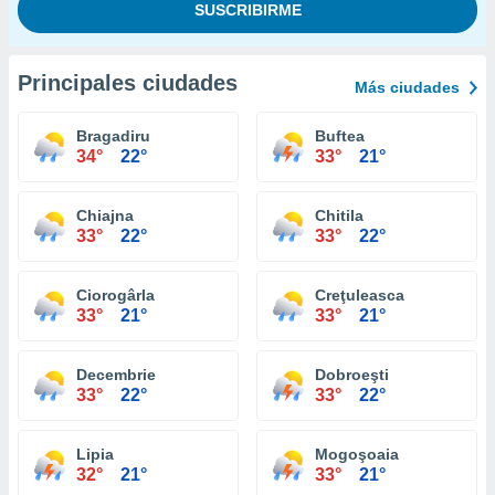
Principales ciudades
Más ciudades
Bragadiru
Buftea
34°
22°
33°
21°
Chiajna
Chitila
33°
22°
33°
22°
Ciorogârla
Creţuleasca
33°
21°
33°
21°
Decembrie
Dobroeşti
33°
22°
33°
22°
Lipia
Mogoşoaia
32°
21°
33°
21°