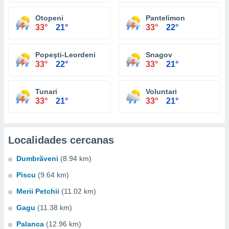
Otopeni
Pantelimon
33°
21°
33°
22°
Popeşti-Leordeni
Snagov
33°
22°
33°
21°
Tunari
Voluntari
33°
21°
33°
21°
Localidades cercanas
Dumbrăveni
(8.94 km)
Piscu
(9.64 km)
Merii Petchii
(11.02 km)
Gagu
(11.38 km)
Palanca
(12.96 km)