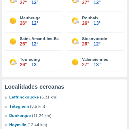
27°
12°
27°
13°
Maubeuge
Roubaix
26°
12°
26°
13°
Saint-Amand-les-Eaux
Steenvoorde
26°
12°
26°
12°
Tourcoing
Valenciennes
26°
13°
27°
13°
Localidades cercanas
Leffrinckoucke
(6.31 km)
Téteghem
(8.5 km)
Dunkerque
(11.24 km)
Hoymille
(12.44 km)