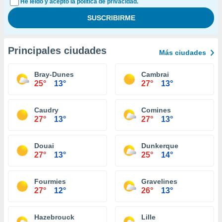
He leído y acepto la política de privacidad.
Principales ciudades
Más ciudades
Bray-Dunes
Cambrai
25°
13°
27°
13°
Caudry
Comines
27°
13°
27°
13°
Douai
Dunkerque
27°
13°
25°
14°
Fourmies
Gravelines
27°
12°
26°
13°
Hazebrouck
Lille