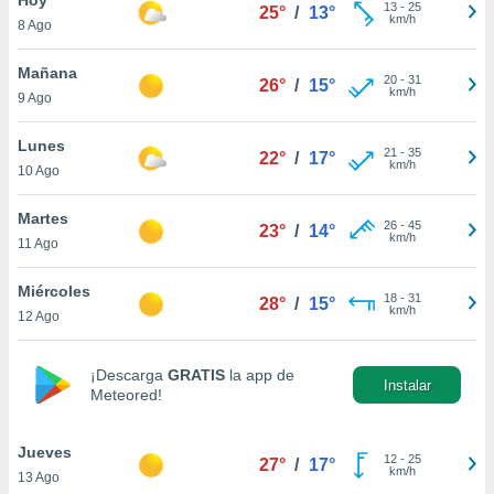
13
-
25
25°
/
13°
km/h
8 Ago
do en
 mismo.
sultar más
Mañana
20
-
31
26°
/
15°
 en nuestra
km/h
9 Ago
 Cookies
y
ualquier
Lunes
21
-
35
22°
/
17°
km/h
10 Ago
ento
 botón
ación de
Martes
26
-
45
23°
/
14°
kies
km/h
11 Ago
 disponible
e nuestra
Miércoles
18
-
31
.
28°
/
15°
km/h
12 Ago
IVAMENTE,
¡Descarga
GRATIS
la app de
Instalar
Meteored!
as
 a cookies
Jueves
 no aceptar
12
-
25
27°
/
17°
km/h
13 Ago
ón de