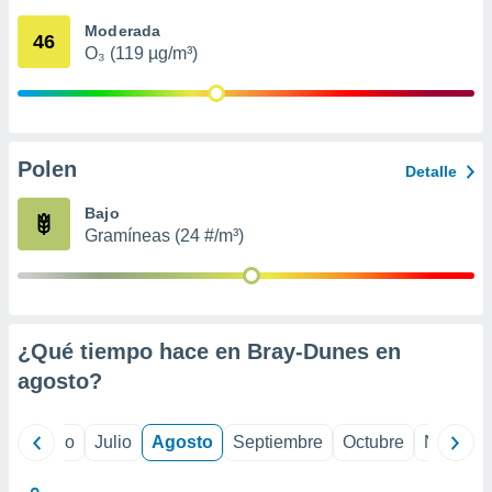
 seleccionar
o.
Moderada
46
O₃ (119 µg/m³)
calización
precisa e
ión mediante
, publicidad
Polen
Detalle
dos,
 publicidad
Bajo
,
Gramíneas (24 #/m³)
ón de
 desarrollo
s.
tros 1199
ios
¿Qué tiempo hace en Bray-Dunes en
agosto
?
yo
Junio
Julio
Agosto
Septiembre
Octubre
Noviemb