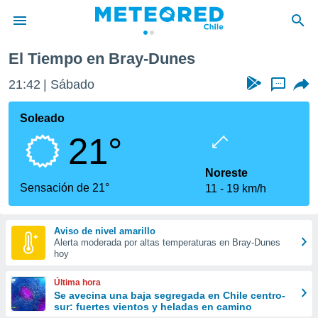
El Tiempo en Bray-Dunes
privacidad
21:42
Sábado
...
o de
eteored.cl)
borado por
Soleado
es para
21°
ue la
 que se
e calidad.
Noreste
eder a este
Sensación de 21°
11
19 km/h
ediante las
opciones:
Aviso de nivel amarillo
ookies y
Alerta moderada por altas temperaturas en Bray-Dunes
e forma
hoy
d digital
Última hora
ada, basada
Se avecina una baja segregada en Chile centro-
sur: fuertes vientos y heladas en camino
mación