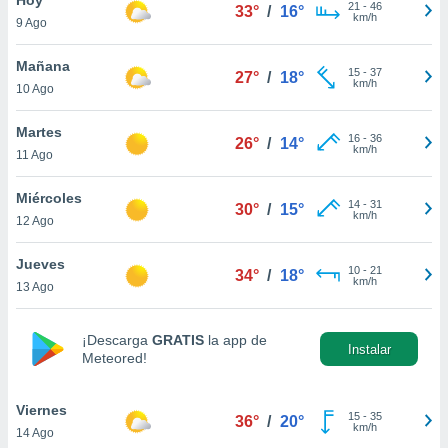
21
-
46
33°
/
16°
km/h
9 Ago
do en
 mismo.
sultar más
Mañana
15
-
37
27°
/
18°
 en nuestra
km/h
10 Ago
 Cookies
y
ualquier
Martes
16
-
36
26°
/
14°
km/h
11 Ago
ento
 botón
ación de
Miércoles
14
-
31
30°
/
15°
kies
km/h
12 Ago
 disponible
e nuestra
Jueves
10
-
21
.
34°
/
18°
km/h
13 Ago
IVAMENTE,
¡Descarga
GRATIS
la app de
Instalar
Meteored!
as
 a cookies
Viernes
 no aceptar
15
-
35
36°
/
20°
km/h
14 Ago
ón de