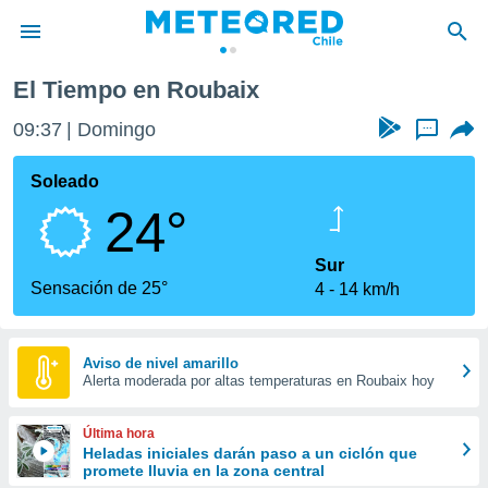
El Tiempo en Roubaix
privacidad
09:37
Domingo
...
o de
eteored.cl)
borado por
Soleado
es para
24°
ue la
 que se
e calidad.
Sur
eder a este
Sensación de 25°
4
14 km/h
ediante las
opciones:
ookies y
Aviso de nivel amarillo
Alerta moderada por altas temperaturas en Roubaix hoy
e forma
d digital
Última hora
ada, basada
Heladas iniciales darán paso a un ciclón que
promete lluvia en la zona central
mación