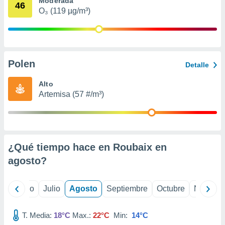
Moderada
 seleccionar
46
o.
O₃ (119 µg/m³)
calización
precisa e
ión mediante
Polen
, publicidad
Detalle
dos,
Alto
 publicidad
Artemisa (57 #/m³)
,
ón de
 desarrollo
s.
¿Qué tiempo hace en Roubaix en
tros 1199
ios
agosto
?
yo
Junio
Julio
Agosto
Septiembre
Octubre
Noviemb
T. Media:
18°C
Max.:
22°C
Min:
14°C