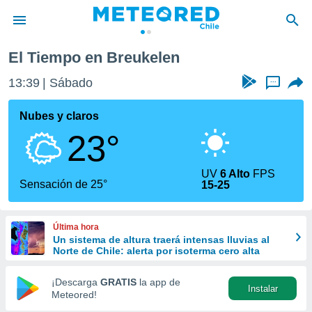
El Tiempo en Breukelen
privacidad
13:39
Sábado
...
o de
eteored.cl)
borado por
Nubes y claros
es para
23°
ue la
 que se
e calidad.
UV
6 Alto
FPS
eder a este
Sensación de 25°
15-25
ediante las
opciones:
Última hora
ookies y
Un sistema de altura traerá intensas lluvias al
e forma
Norte de Chile: alerta por isoterma cero alta
d digital
¡Descarga
GRATIS
la app de
Instalar
ada, basada
Meteored!
mación