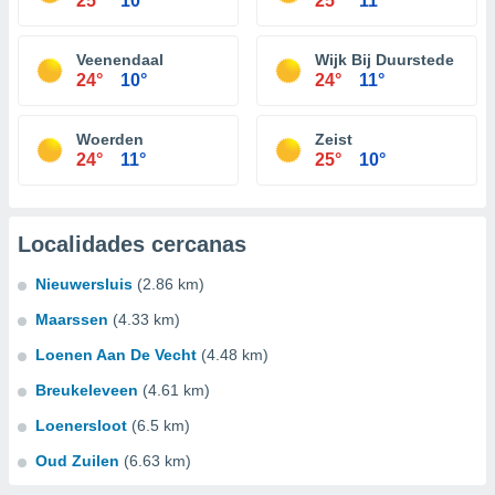
25°
10°
25°
11°
Veenendaal
Wijk Bij Duurstede
24°
10°
24°
11°
Woerden
Zeist
24°
11°
25°
10°
Localidades cercanas
Nieuwersluis
(2.86 km)
Maarssen
(4.33 km)
Loenen Aan De Vecht
(4.48 km)
Breukeleveen
(4.61 km)
Loenersloot
(6.5 km)
Oud Zuilen
(6.63 km)