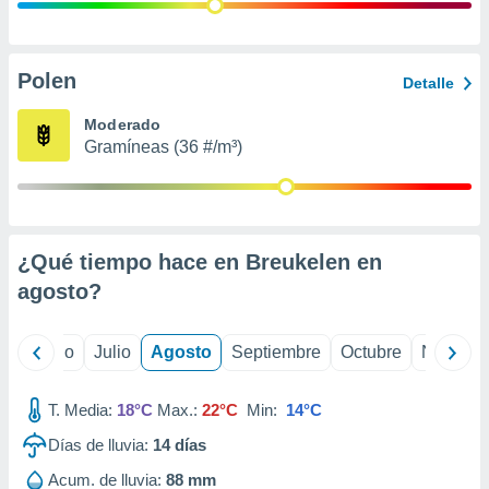
 seleccionar
o.
calización
precisa e
Polen
Detalle
ión mediante
Moderado
, publicidad
Gramíneas (36 #/m³)
dos,
 publicidad
,
ón de
¿Qué tiempo hace en Breukelen en
 desarrollo
s.
agosto
?
tros 1199
ios
yo
Junio
Julio
Agosto
Septiembre
Octubre
Noviemb
T. Media:
18°C
Max.:
22°C
Min:
14°C
Días de lluvia:
14
días
Acum. de lluvia:
88 mm