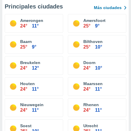
Principales ciudades
Más ciudades
Amerongen
Amersfoort
24°
11°
25°
9°
Baarn
Bilthoven
25°
9°
25°
10°
Breukelen
Doorn
24°
12°
24°
10°
Houten
Maarssen
24°
11°
24°
11°
Nieuwegein
Rhenen
24°
11°
24°
11°
Soest
Utrecht