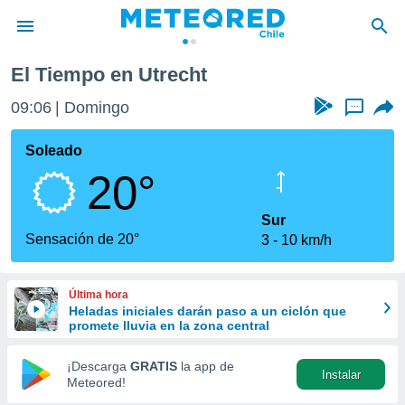
El Tiempo en Utrecht
privacidad
09:06
Domingo
...
o de
eteored.cl)
borado por
Soleado
es para
20°
ue la
 que se
e calidad.
Sur
eder a este
Sensación de 20°
3
10 km/h
ediante las
opciones:
Última hora
ookies y
Heladas iniciales darán paso a un ciclón que
e forma
promete lluvia en la zona central
d digital
¡Descarga
GRATIS
la app de
Instalar
ada, basada
Meteored!
mación