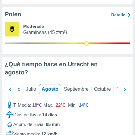
 seleccionar
o.
Polen
Detalle
calización
precisa e
Moderado
ión mediante
Gramíneas (45 #/m³)
, publicidad
dos,
 publicidad
,
¿Qué tiempo hace en Utrecht en
ón de
agosto
?
 desarrollo
s.
tros 1199
yo
Junio
Julio
Agosto
Septiembre
Octubre
Noviemb
ios
T. Media:
18°C
Max.:
22°C
Min:
14°C
Días de lluvia:
14
días
Acum. de lluvia:
85 mm
Viento medio:
12 km/h