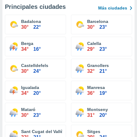
Principales ciudades
Más ciudades
Badalona
Barcelona
30°
22°
30°
23°
Berga
Calella
34°
16°
29°
23°
Castelldefels
Granollers
30°
24°
32°
21°
Igualada
Manresa
34°
20°
36°
19°
Mataró
Montseny
30°
23°
31°
20°
Sant Cugat del Vallès
Sitges