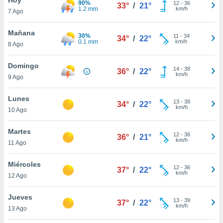
90%
12
-
36
33°
/
21°
1.2 mm
km/h
7 Ago
do en
 mismo.
sultar más
Mañana
30%
11
-
34
34°
/
22°
 en nuestra
0.1 mm
km/h
8 Ago
 Cookies
y
ualquier
Domingo
14
-
38
36°
/
22°
km/h
9 Ago
ento
 botón
ación de
Lunes
13
-
38
34°
/
22°
kies
km/h
10 Ago
 disponible
e nuestra
Martes
12
-
36
.
36°
/
21°
km/h
11 Ago
IVAMENTE,
Miércoles
12
-
36
37°
/
22°
km/h
12 Ago
as
 a cookies
Jueves
13
-
39
37°
/
22°
km/h
 no aceptar
13 Ago
ón de