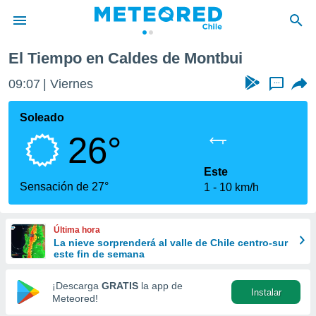
 de Montbui
El Tiempo en Caldes de Montbui
privacidad
09:07
Viernes
...
o de
eteored.cl)
borado por
Soleado
es para
26°
ue la
 que se
e calidad.
Este
eder a este
Sensación de 27°
1
10 km/h
ediante las
opciones:
Última hora
ookies y
La nieve sorprenderá al valle de Chile centro-sur
e forma
este fin de semana
d digital
¡Descarga
GRATIS
la app de
Instalar
ada, basada
Meteored!
mación