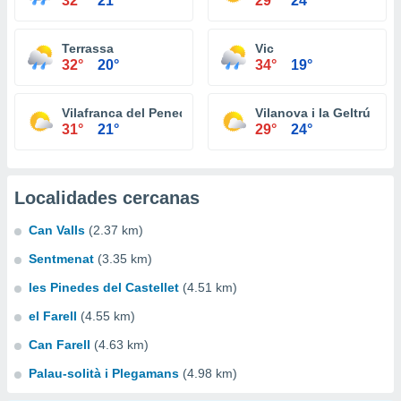
32°
21°
29°
24°
Terrassa
Vic
32°
20°
34°
19°
Vilafranca del Penedès
Vilanova i la Geltrú
31°
21°
29°
24°
Localidades cercanas
Can Valls
(2.37 km)
Sentmenat
(3.35 km)
les Pinedes del Castellet
(4.51 km)
el Farell
(4.55 km)
Can Farell
(4.63 km)
Palau-solità i Plegamans
(4.98 km)