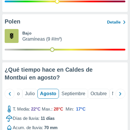
 seleccionar
o.
calización
precisa e
Polen
Detalle
ión mediante
Bajo
, publicidad
Gramíneas (9 #/m³)
dos,
 publicidad
,
ón de
¿Qué tiempo hace en Caldes de
 desarrollo
s.
Montbui en
agosto
?
tros 1199
ios
yo
Junio
Julio
Agosto
Septiembre
Octubre
Noviemb
T. Media:
22°C
Max.:
28°C
Min:
17°C
Días de lluvia:
11
días
Acum. de lluvia:
70 mm