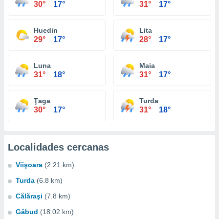
30°
17°
31°
17°
Huedin
Lita
29°
17°
28°
17°
Luna
Maia
31°
18°
31°
17°
Ţaga
Turda
30°
17°
31°
18°
Localidades cercanas
Viişoara
(2.21 km)
Turda
(6.8 km)
Călăraşi
(7.8 km)
Găbud
(18.02 km)