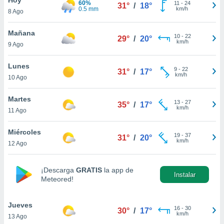
60%
11
-
24
31°
/
18°
0.5 mm
km/h
8 Ago
do en
 mismo.
sultar más
Mañana
10
-
22
29°
/
20°
 en nuestra
km/h
9 Ago
 Cookies
y
ualquier
Lunes
9
-
22
31°
/
17°
km/h
10 Ago
ento
 botón
ación de
Martes
13
-
27
35°
/
17°
kies
km/h
11 Ago
 disponible
e nuestra
Miércoles
19
-
37
.
31°
/
20°
km/h
12 Ago
IVAMENTE,
¡Descarga
GRATIS
la app de
Instalar
Meteored!
as
 a cookies
Jueves
 no aceptar
16
-
30
30°
/
17°
km/h
13 Ago
ón de