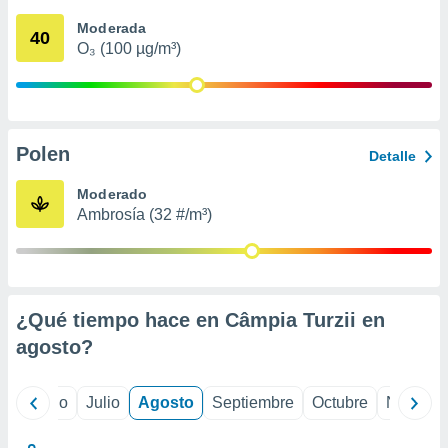
 seleccionar
o.
Moderada
40
O₃ (100 µg/m³)
calización
precisa e
ión mediante
, publicidad
Polen
Detalle
dos,
 publicidad
Moderado
,
Ambrosía (32 #/m³)
ón de
 desarrollo
s.
tros 1199
ios
¿Qué tiempo hace en Câmpia Turzii en
agosto
?
yo
Junio
Julio
Agosto
Septiembre
Octubre
Noviemb