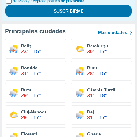
He leído y acepto la política de privacidad.
Principales ciudades
Más ciudades
Beliş
Berchieşu
23°
15°
30°
17°
Bontida
Buru
31°
17°
28°
15°
Buza
Câmpia Turzii
29°
17°
31°
18°
Cluj-Napoca
Dej
29°
17°
31°
17°
Floreşti
Gherla