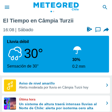
El Tiempo en Câmpia Turzii
privacidad
16:08
Sábado
...
o de
eteored.cl)
borado por
Lluvia débil
es para
30°
ue la
 que se
e calidad.
30%
eder a este
Sensación de 30°
0.2 mm
ediante las
opciones:
ookies y
Aviso de nivel amarillo
Alerta moderada por lluvia en Câmpia Turzii hoy
e forma
d digital
Última hora
ada, basada
Un sistema de altura traerá intensas lluvias al
Norte de Chile: alerta por isoterma cero alta
mación