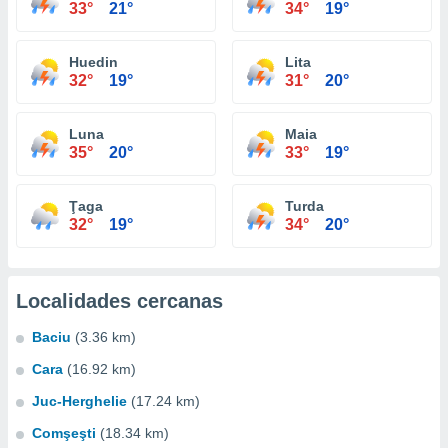
33°
21°
34°
19°
Huedin
Lita
32°
19°
31°
20°
Luna
Maia
35°
20°
33°
19°
Ţaga
Turda
32°
19°
34°
20°
Localidades cercanas
Baciu
(3.36 km)
Cara
(16.92 km)
Juc-Herghelie
(17.24 km)
Comşeşti
(18.34 km)