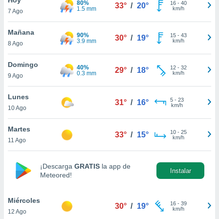
80%
16
-
40
33°
/
20°
1.5 mm
km/h
7 Ago
do en
 mismo.
sultar más
Mañana
90%
15
-
43
30°
/
19°
 en nuestra
3.9 mm
km/h
8 Ago
 Cookies
y
ualquier
Domingo
40%
12
-
32
29°
/
18°
0.3 mm
km/h
9 Ago
ento
 botón
ación de
Lunes
5
-
23
31°
/
16°
kies
km/h
10 Ago
 disponible
e nuestra
Martes
10
-
25
.
33°
/
15°
km/h
11 Ago
IVAMENTE,
¡Descarga
GRATIS
la app de
Instalar
Meteored!
as
 a cookies
Miércoles
 no aceptar
16
-
39
30°
/
19°
km/h
12 Ago
ón de