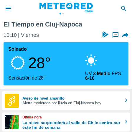
El Tiempo en Cluj-Napoca
privacidad
10:10
Viernes
...
o de
eteored.cl)
borado por
Soleado
es para
28°
ue la
 que se
e calidad.
UV
3 Medio
FPS
eder a este
Sensación de 28°
6-10
ediante las
opciones:
ookies y
Aviso de nivel amarillo
Alerta moderada por lluvia en Cluj-Napoca hoy
e forma
d digital
Última hora
ada, basada
La nieve sorprenderá al valle de Chile centro-sur
este fin de semana
mación