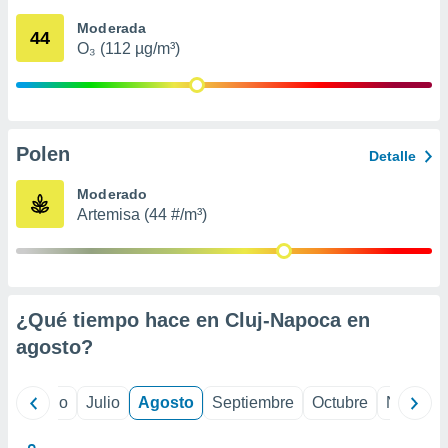
 seleccionar
o.
Moderada
44
O₃ (112 µg/m³)
calización
precisa e
ión mediante
, publicidad
Polen
Detalle
dos,
 publicidad
Moderado
,
Artemisa (44 #/m³)
ón de
 desarrollo
s.
tros 1199
ios
¿Qué tiempo hace en Cluj-Napoca en
agosto
?
yo
Junio
Julio
Agosto
Septiembre
Octubre
Noviemb