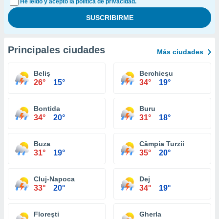
He leído y acepto la política de privacidad.
Principales ciudades
Más ciudades
Beliş
Berchieşu
26°
15°
34°
19°
Bontida
Buru
34°
20°
31°
18°
Buza
Câmpia Turzii
31°
19°
35°
20°
Cluj-Napoca
Dej
33°
20°
34°
19°
Floreşti
Gherla