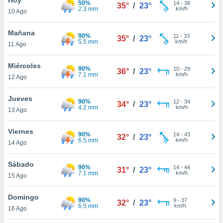
50%
14
-
38
35°
/
23°
2.3 mm
km/h
10 Ago
do en
 mismo.
sultar más
Mañana
90%
11
-
33
35°
/
23°
 en nuestra
5.5 mm
km/h
11 Ago
 Cookies
y
ualquier
Miércoles
90%
10
-
29
36°
/
23°
7.1 mm
km/h
12 Ago
ento
 botón
ación de
Jueves
90%
12
-
34
34°
/
23°
kies
4.2 mm
km/h
13 Ago
 disponible
e nuestra
Viernes
90%
14
-
43
.
32°
/
23°
6.5 mm
km/h
14 Ago
IVAMENTE,
Sábado
90%
14
-
44
31°
/
23°
7.1 mm
km/h
15 Ago
as
 a cookies
Domingo
90%
9
-
37
32°
/
23°
6.5 mm
km/h
 no aceptar
16 Ago
ón de