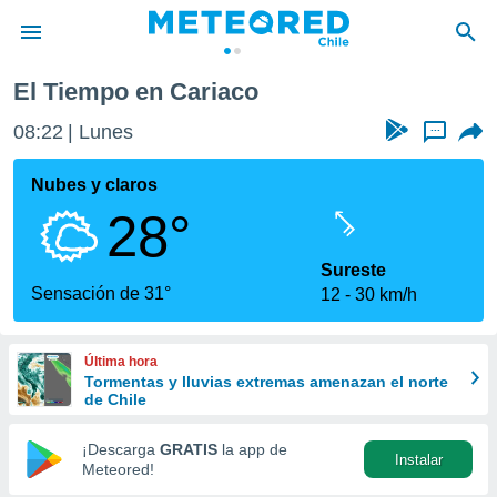
El Tiempo en Cariaco
privacidad
08:22
Lunes
...
o de
eteored.cl)
borado por
Nubes y claros
es para
28°
ue la
 que se
e calidad.
Sureste
eder a este
Sensación de 31°
12
30 km/h
ediante las
opciones:
Última hora
ookies y
Tormentas y lluvias extremas amenazan el norte
e forma
de Chile
d digital
¡Descarga
GRATIS
la app de
Instalar
ada, basada
Meteored!
mación