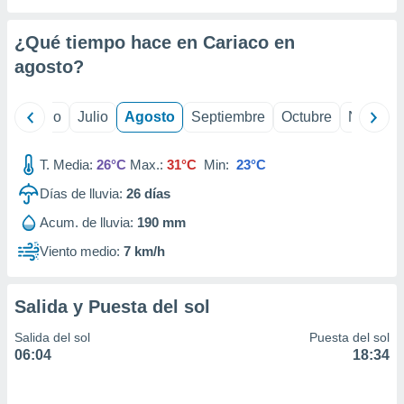
 seleccionar
o.
¿Qué tiempo hace en Cariaco en
calización
precisa e
agosto
?
ión mediante
, publicidad
yo
Junio
Julio
Agosto
Septiembre
Octubre
Noviemb
dos,
T. Media:
26°C
Max.:
31°C
Min:
23°C
 publicidad
,
Días de lluvia:
26
días
ón de
 desarrollo
Acum. de lluvia:
190 mm
s.
Viento medio:
7 km/h
tros 1199
ios
Salida y Puesta del sol
Salida del sol
Puesta del sol
06:04
18:34