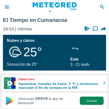
El Tiempo en Cumanacoa
privacidad
18:53
Viernes
...
o de
eteored.cl)
borado por
Nubes y claros
es para
25°
ue la
 que se
e calidad.
Este
eder a este
Sensación de 25°
3
21 km/h
ediante las
opciones:
Última hora
ookies y
Aguanieve, heladas de hasta -3 °C y chubascos
e forma
marcarán el fin de semana en la RM
d digital
¡Descarga
GRATIS
la app de
Instalar
ada, basada
Meteored!
mación