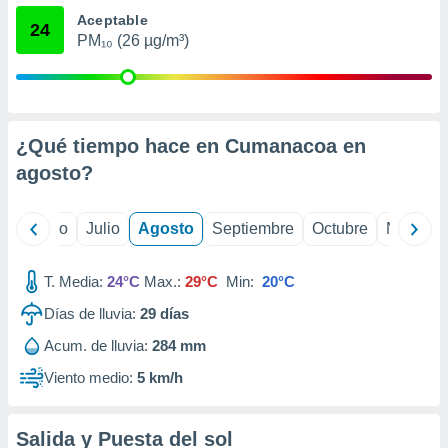
 seleccionar
Aceptable
o.
24
PM₁₀ (26 µg/m³)
calización
precisa e
ión mediante
, publicidad
¿Qué tiempo hace en Cumanacoa en
dos,
agosto
?
 publicidad
,
ón de
yo
Junio
Julio
Agosto
Septiembre
Octubre
Noviemb
 desarrollo
s.
T. Media:
24°C
Max.:
29°C
Min:
20°C
tros 1199
ios
Días de lluvia:
29
días
Acum. de lluvia:
284 mm
Viento medio:
5 km/h
Salida y Puesta del sol