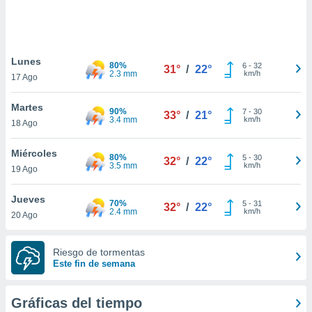
 botón
.
nto,
Lunes
80%
6
-
32
31°
/
22°
2.3 mm
km/h
17 Ago
cios
kies,
Martes
ores únicos
90%
7
-
30
33°
/
21°
3.4 mm
km/h
18 Ago
as similares
nar,
rocesar
Miércoles
80%
5
-
30
32°
/
22°
onales como
3.5 mm
km/h
19 Ago
 este sitio
recciones IP
Jueves
ficadores de
70%
5
-
31
32°
/
22°
2.4 mm
km/h
20 Ago
 posible
s
 traten tus
Riesgo de tormentas
nales en
Este fin de semana
 interés
go a lo que
nerte. Para
Gráficas del tiempo
retirar su