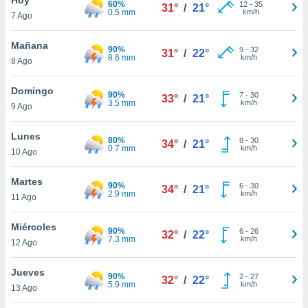
60%
12
-
35
31°
/
21°
0.5 mm
km/h
7 Ago
do en
 mismo.
sultar más
Mañana
90%
9
-
32
31°
/
22°
 en nuestra
8.6 mm
km/h
8 Ago
 Cookies
y
ualquier
Domingo
90%
7
-
30
33°
/
21°
3.5 mm
km/h
9 Ago
ento
 botón
ación de
Lunes
80%
8
-
30
34°
/
21°
kies
0.7 mm
km/h
10 Ago
 disponible
e nuestra
Martes
90%
6
-
30
.
34°
/
21°
2.9 mm
km/h
11 Ago
IVAMENTE,
Miércoles
90%
6
-
26
32°
/
22°
7.3 mm
km/h
12 Ago
as
 a cookies
Jueves
90%
2
-
27
32°
/
22°
5.9 mm
km/h
 no aceptar
13 Ago
ón de