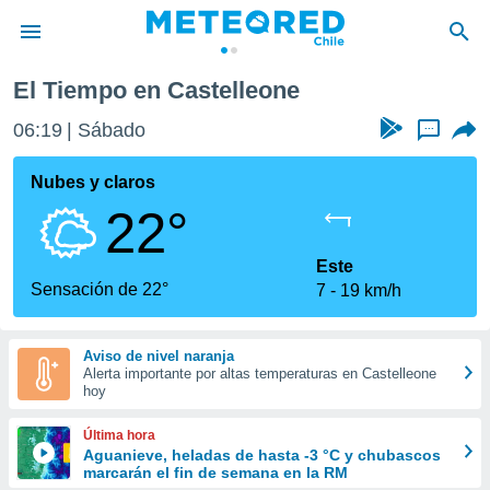
El Tiempo en Castelleone
privacidad
06:19
Sábado
...
o de
eteored.cl)
borado por
Nubes y claros
es para
22°
ue la
 que se
e calidad.
Este
eder a este
Sensación de 22°
7
19 km/h
ediante las
opciones:
Aviso de nivel naranja
ookies y
Alerta importante por altas temperaturas en Castelleone
e forma
hoy
d digital
Última hora
ada, basada
Aguanieve, heladas de hasta -3 °C y chubascos
marcarán el fin de semana en la RM
mación