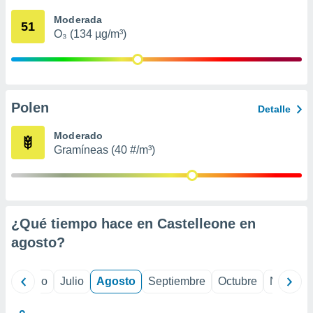
 seleccionar
o.
Moderada
51
O₃ (134 µg/m³)
calización
precisa e
ión mediante
, publicidad
Polen
Detalle
dos,
 publicidad
Moderado
,
Gramíneas (40 #/m³)
ón de
 desarrollo
s.
tros 1199
ios
¿Qué tiempo hace en Castelleone en
agosto
?
yo
Junio
Julio
Agosto
Septiembre
Octubre
Noviemb