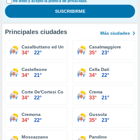
He leído y acepto la política de privacidad.
Principales ciudades
Más ciudades
Casalbuttano ed Uniti
Casalmaggiore
34°
22°
35°
23°
Castelleone
Cella Dati
34°
21°
34°
22°
Corte De'Cortesi Con Cignone
Crema
34°
22°
33°
21°
Cremona
Gussola
34°
22°
35°
23°
Moscazzano
Pandino