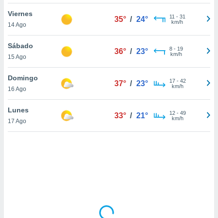
uedes
uestro sitio
Viernes
11
-
31
35°
/
24°
ed.cl. En
km/h
14 Ago
te
 de que
Sábado
talarán
8
-
19
36°
/
23°
km/h
15 Ago
e sean
para
a
Domingo
17
-
42
37°
/
23°
por el sitio
km/h
16 Ago
o se
cookies para
Lunes
12
-
49
33°
/
21°
km/h
17 Ago
nto ni para
licidad o
ado, aunque
sualizar
general no
ada. Puedes
 instalación
y acceder a
io web a
ste abono