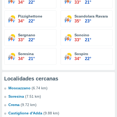
34°
22°
33°
21°
Pizzighettone
Scandolara Ravara
34°
22°
35°
23°
Sergnano
Soncino
33°
22°
33°
21°
Soresina
Sospiro
34°
21°
34°
22°
Localidades cercanas
Moscazzano
(6.74 km)
Soresina
(7.51 km)
Crema
(9.72 km)
Castiglione d'Adda
(9.88 km)