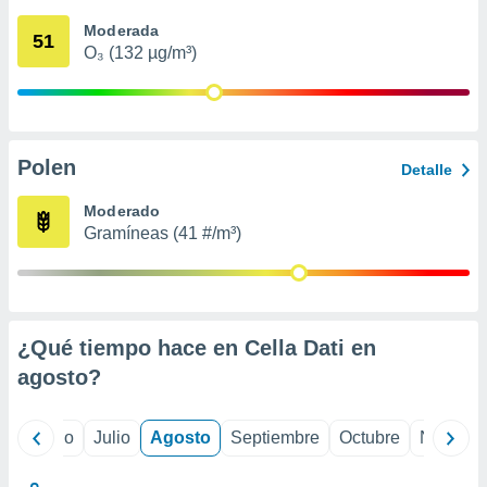
 seleccionar
o.
Moderada
51
O₃ (132 µg/m³)
calización
precisa e
ión mediante
, publicidad
Polen
Detalle
dos,
 publicidad
Moderado
,
Gramíneas (41 #/m³)
ón de
 desarrollo
s.
tros 1199
ios
¿Qué tiempo hace en Cella Dati en
agosto
?
yo
Junio
Julio
Agosto
Septiembre
Octubre
Noviemb