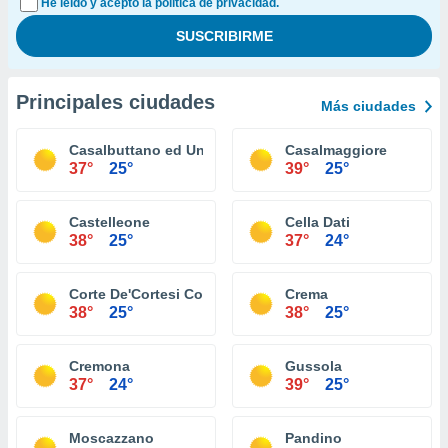
He leído y acepto la política de privacidad.
Principales ciudades
Más ciudades
Casalbuttano ed Uniti
Casalmaggiore
37°
25°
39°
25°
Castelleone
Cella Dati
38°
25°
37°
24°
Corte De'Cortesi Con Cignone
Crema
38°
25°
38°
25°
Cremona
Gussola
37°
24°
39°
25°
Moscazzano
Pandino