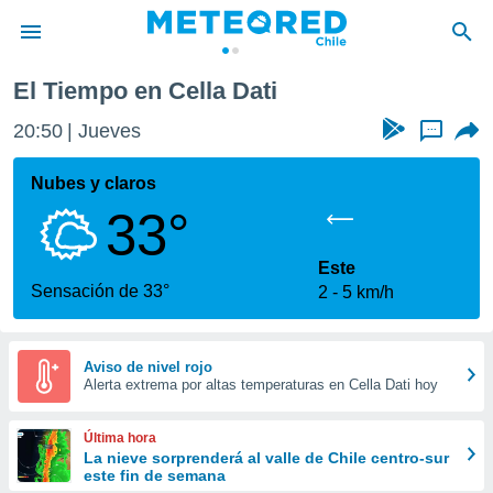
El Tiempo en Cella Dati
privacidad
20:50
Jueves
...
o de
eteored.cl)
borado por
Nubes y claros
es para
33°
ue la
 que se
e calidad.
Este
eder a este
Sensación de 33°
2
5 km/h
ediante las
opciones:
ookies y
Aviso de nivel rojo
Alerta extrema por altas temperaturas en Cella Dati hoy
e forma
d digital
Última hora
ada, basada
La nieve sorprenderá al valle de Chile centro-sur
este fin de semana
mación