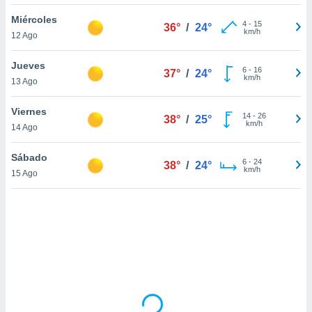
uedes
uestro sitio
Miércoles
4
-
15
36°
/
24°
ed.cl. En
km/h
12 Ago
te
 de que
Jueves
talarán
6
-
16
37°
/
24°
km/h
13 Ago
e sean
para
a
Viernes
14
-
26
38°
/
25°
por el sitio
km/h
14 Ago
o se
cookies para
Sábado
6
-
24
38°
/
24°
km/h
15 Ago
nto ni para
licidad o
ado, aunque
sualizar
general no
ada. Puedes
 instalación
y acceder a
io web a
ste abono