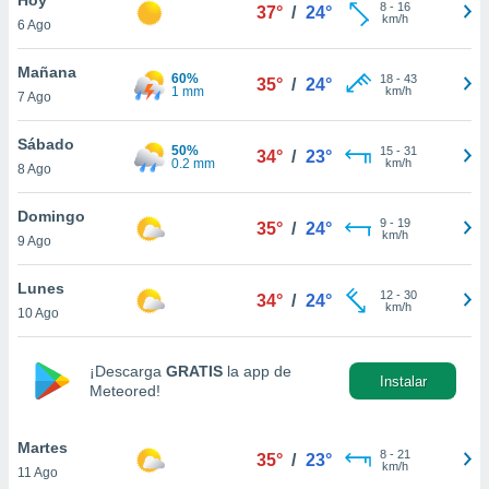
8
-
16
37°
/
24°
km/h
6 Ago
do en
 mismo.
sultar más
Mañana
60%
18
-
43
35°
/
24°
 en nuestra
1 mm
km/h
7 Ago
 Cookies
y
ualquier
Sábado
50%
15
-
31
34°
/
23°
0.2 mm
km/h
8 Ago
ento
 botón
ación de
Domingo
9
-
19
35°
/
24°
kies
km/h
9 Ago
 disponible
e nuestra
Lunes
12
-
30
.
34°
/
24°
km/h
10 Ago
IVAMENTE,
¡Descarga
GRATIS
la app de
Instalar
Meteored!
as
 a cookies
Martes
 no aceptar
8
-
21
35°
/
23°
km/h
11 Ago
ón de