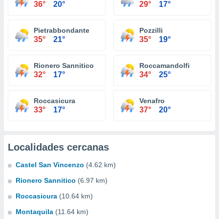
36°
20°
29°
17°
Pietrabbondante
Pozzilli
35°
21°
35°
19°
Rionero Sannitico
Roccamandolfi
32°
17°
34°
25°
Roccasicura
Venafro
33°
17°
37°
20°
Localidades cercanas
Castel San Vincenzo
(4.62 km)
Rionero Sannitico
(6.97 km)
Roccasicura
(10.64 km)
Montaquila
(11.64 km)