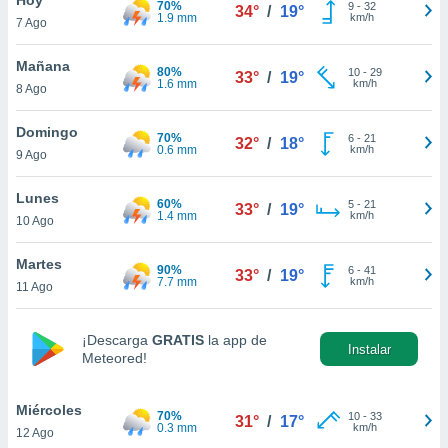
70%
9
-
32
34°
/
19°
1.9 mm
km/h
7 Ago
do en
 mismo.
sultar más
Mañana
80%
10
-
29
33°
/
19°
 en nuestra
1.6 mm
km/h
8 Ago
 Cookies
y
ualquier
Domingo
70%
6
-
21
32°
/
18°
0.6 mm
km/h
9 Ago
ento
 botón
ación de
Lunes
60%
5
-
21
33°
/
19°
kies
1.4 mm
km/h
10 Ago
 disponible
e nuestra
Martes
90%
6
-
41
.
33°
/
19°
7.7 mm
km/h
11 Ago
IVAMENTE,
¡Descarga
GRATIS
la app de
Instalar
Meteored!
as
 a cookies
Miércoles
 no aceptar
70%
10
-
33
31°
/
17°
0.3 mm
km/h
12 Ago
ón de