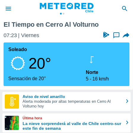
El Tiempo en Cerro Al Volturno
privacidad
07:23
Viernes
...
o de
eteored.cl)
borado por
Soleado
es para
20°
ue la
 que se
e calidad.
Norte
eder a este
Sensación de 20°
5
16 km/h
ediante las
opciones:
Aviso de nivel amarillo
ookies y
Alerta moderada por altas temperaturas en Cerro Al
e forma
Volturno hoy
d digital
Última hora
ada, basada
La nieve sorprenderá al valle de Chile centro-sur
este fin de semana
mación