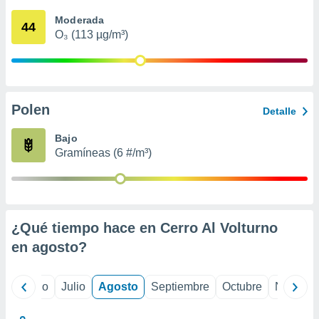
 seleccionar
o.
Moderada
44
O₃ (113 µg/m³)
calización
precisa e
ión mediante
, publicidad
Polen
Detalle
dos,
 publicidad
Bajo
,
Gramíneas (6 #/m³)
ón de
 desarrollo
s.
tros 1199
ios
¿Qué tiempo hace en Cerro Al Volturno
en
agosto
?
yo
Junio
Julio
Agosto
Septiembre
Octubre
Noviemb