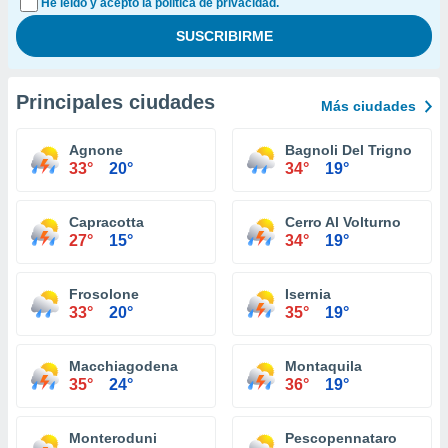
He leído y acepto la política de privacidad.
Principales ciudades
Más ciudades
Agnone
Bagnoli Del Trigno
33°
20°
34°
19°
Capracotta
Cerro Al Volturno
27°
15°
34°
19°
Frosolone
Isernia
33°
20°
35°
19°
Macchiagodena
Montaquila
35°
24°
36°
19°
Monteroduni
Pescopennataro