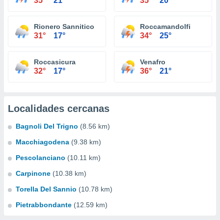
35°
21°
35°
20°
Rionero Sannitico
Roccamandolfi
31°
17°
34°
25°
Roccasicura
Venafro
32°
17°
36°
21°
Localidades cercanas
Bagnoli Del Trigno
(8.56 km)
Macchiagodena
(9.38 km)
Pescolanciano
(10.11 km)
Carpinone
(10.38 km)
Torella Del Sannio
(10.78 km)
Pietrabbondante
(12.59 km)