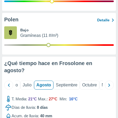
 seleccionar
o.
calización
precisa e
Polen
Detalle
ión mediante
Bajo
, publicidad
Gramíneas (11 #/m³)
dos,
 publicidad
,
ón de
¿Qué tiempo hace en Frosolone en
 desarrollo
s.
agosto
?
tros 1199
ios
yo
Junio
Julio
Agosto
Septiembre
Octubre
Noviemb
T. Media:
21°C
Max.:
27°C
Min:
16°C
Días de lluvia:
8
días
Acum. de lluvia:
40 mm