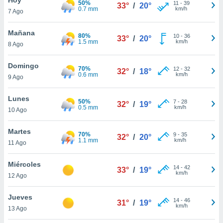
50%
11
-
39
33°
/
20°
0.7 mm
km/h
7 Ago
do en
 mismo.
sultar más
Mañana
80%
10
-
36
33°
/
20°
 en nuestra
1.5 mm
km/h
8 Ago
 Cookies
y
ualquier
Domingo
70%
12
-
32
32°
/
18°
0.6 mm
km/h
9 Ago
ento
 botón
ación de
Lunes
50%
7
-
28
32°
/
19°
kies
0.5 mm
km/h
10 Ago
 disponible
e nuestra
Martes
70%
9
-
35
.
32°
/
20°
1.1 mm
km/h
11 Ago
IVAMENTE,
Miércoles
14
-
42
33°
/
19°
km/h
12 Ago
as
 a cookies
Jueves
14
-
46
31°
/
19°
km/h
 no aceptar
13 Ago
ón de