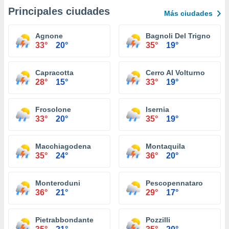
Principales ciudades
Más ciudades
Agnone
Bagnoli Del Trigno
33°
20°
35°
19°
Capracotta
Cerro Al Volturno
28°
15°
33°
19°
Frosolone
Isernia
33°
20°
35°
19°
Macchiagodena
Montaquila
35°
24°
36°
20°
Monteroduni
Pescopennataro
36°
21°
29°
17°
Pietrabbondante
Pozzilli