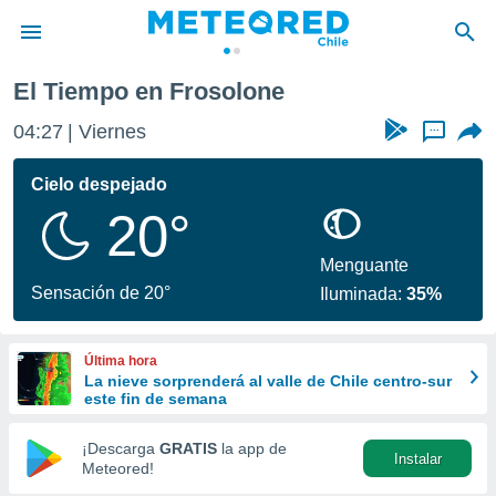
El Tiempo en Frosolone
privacidad
04:27
Viernes
...
o de
eteored.cl)
borado por
Cielo despejado
es para
20°
ue la
 que se
e calidad.
Menguante
eder a este
Sensación de 20°
Iluminada:
35%
ediante las
opciones:
Última hora
ookies y
La nieve sorprenderá al valle de Chile centro-sur
e forma
este fin de semana
d digital
¡Descarga
GRATIS
la app de
Instalar
ada, basada
Meteored!
mación