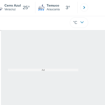
Cerro Azul
Temuco
Osorno
25°
3°
Veracruz
Araucanía
Los Lagos
°C