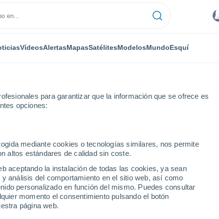
ticias
Vídeos
Alertas
Mapas
Satélites
Modelos
Mundo
Esquí
ofesionales para garantizar que la información que se ofrece es
entes opciones:
ecogida mediante cookies o tecnologías similares, nos permite
on altos estándares de calidad sin coste.
l (México)
eb aceptando la instalación de todas las cookies, ya sean
 y análisis del comportamiento en el sitio web, así como
...
ntenido personalizado en función del mismo. Puedes consultar
alquier momento el consentimiento pulsando el botón
Por hora
uestra página web.
Intervalos nubosos en las
próximas horas