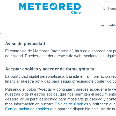
Tiempo
No
Aviso de privacidad
El contenido de Meteored (meteored.cl) ha sido elaborado por pr
de calidad. Puedes acceder a este sitio web mediante las sigui
Aceptar cookies y acceder de forma gratuita
Inicio
México
Estado de Veracruz
Cerro Azul
La publicidad digital personalizada, basada en la información r
financiar nuestra actividad para seguir ofreciéndote contenido c
El Tiempo en Cerro Azu
Pulsando el botón "Aceptar y continuar", puedes acceder a la w
nuestras o de nuestros socios, que nos permiten el seguimiento
21:10
Viernes
desarrollar un perfil específico para mostrarte publicidad y co
más información en nuestra
Política de Cookies
y retirar en cu
Configuración de cookies
que aparece disponible en el pie de n
Nubes y claros