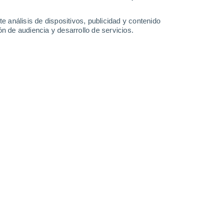
1.8 mm
1.7 mm
0.7 mm
1.6 mm
32°
/
23°
32°
/
24°
32°
/
24°
33°
/
24°
e análisis de dispositivos, publicidad y contenido
n de audiencia y desarrollo de servicios.
-
36
km/h
11
-
30
km/h
12
-
33
km/h
13
-
36
km/h
 agosto
Sureste
1 Bajo
°
11
-
29 km/h
FPS:
no
s
Sureste
0 Bajo
°
7
-
25 km/h
FPS:
no
s
Sureste
0 Bajo
°
3
-
15 km/h
FPS:
no
s
Suroeste
0 Bajo
°
3
-
7 km/h
FPS:
no