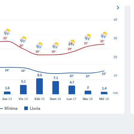
40
30
33°
32°
31°
30°
29°
28°
28°
20
24°
24°
23°
8.5
10
22°
22°
7.1
5.1
4.7
2
1.6
1.4
mm
Jue
13
Vie
14
Sáb
15
Dom
16
Lun
17
Mar
18
Mié
19
Mínima
Lluvia