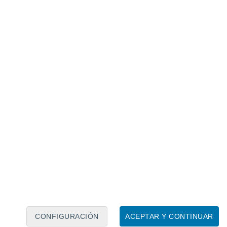
Calendario lunar
Lun
Mar
Mié
Jue
Vie
Sáb
Dom
7
8
9
10
11
12
13
14
15
16
17
18
19
20
CONFIGURACIÓN
ACEPTAR Y CONTINUAR