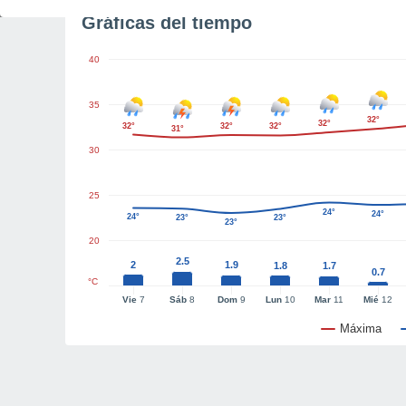
Gráficas del tiempo
40
35
32°
32°
32°
32°
32°
31°
30
25
24°
24°
24°
23°
23°
23°
20
2.5
2
1.9
1.8
1.7
0.7
°C
Vie
7
Sáb
8
Dom
9
Lun
10
Mar
11
Mié
12
Máxima