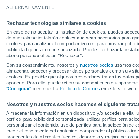
25°
ALTERNATIVAMENTE,
Rechazar tecnologías similares a cookies
Menguant
En caso de no aceptar la instalación de cookies, puedes accede
Iluminada
Sensación de 26°
de que solo se instalarán cookies que sean necesarias para garan
cookies para analizar el comportamiento ni para mostrar publici
publicidad general no personalizada. Puedes rechazar la instala
abono pulsando el botón "Rechazar".
Última hora
Aguanieve, heladas de hasta -3 °C y chubasc
Con su consentimiento, nosotros y
nuestros socios
usamos cooki
marcarán el fin de semana en la RM
almacenar, acceder y procesar datos personales como su visita e
cookies. Es posible que algunos proveedores traten tus datos pe
Tiempo 1 - 7 días
Actualidad
Mapa de nubosidad
oponerte. Para ello, puede retirar su consentimiento u oponerse
"Configurar"
o en nuestra
Política de Cookies
en este sitio web.
Nosotros y nuestros socios hacemos el siguiente trata
Mañana
Domingo
Hoy
Almacenar la información en un dispositivo y/o acceder a ella, 
8 Ago
9 Ago
7 Ago
perfiles para publicidad personalizada, utilizar perfiles para sele
personalizar el contenido, uso de perfiles para la selección de c
medir el rendimiento del contenido, comprender al público a tra
procedentes de diferentes fuentes, desarrollo y mejora de los se
80%
80%
80%