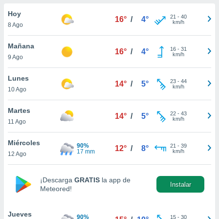
do en
Hoy
21
-
40
16°
/
4°
 mismo.
km/h
8 Ago
sultar más
 en nuestra
Mañana
16
-
31
 Cookies
y
16°
/
4°
km/h
9 Ago
ualquier
ento
Lunes
23
-
44
14°
/
5°
 botón
km/h
10 Ago
ación de
kies
Martes
22
-
43
 disponible
14°
/
5°
km/h
11 Ago
e nuestra
.
Miércoles
90%
21
-
39
12°
/
8°
17 mm
km/h
IVAMENTE,
12 Ago
¡Descarga
GRATIS
la app de
as
Instalar
Meteored!
 a cookies
 no aceptar
ón de
Jueves
90%
15
-
30