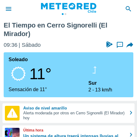
l Mirador)
El Tiempo en Cerro Signorelli (El
privacidad
Mirador)
o de
eteored.cl)
09:36
Sábado
...
borado por
es para
Soleado
ue la
 que se
11°
e calidad.
eder a este
Sur
ediante las
Sensación de 11°
opciones:
2
13 km/h
ookies y
e forma
Aviso de nivel amarillo
Alerta moderada por otros en Cerro Signorelli (El Mirador)
hoy
d digital
ada, basada
Última hora
mación
Un sistema de altura traerá intensas lluvias al