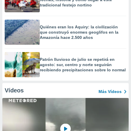
tradicional festejo nortino
Quiénes eran los Aquiry: la civilización
que construyó enormes geoglifos en la
Amazonía hace 2.500 años
Patrón lluvioso de julio se repetirá en
agosto: sur, centro y norte seguirán
recibiendo precipitaciones sobre lo normal
Vídeos
Más Vídeos