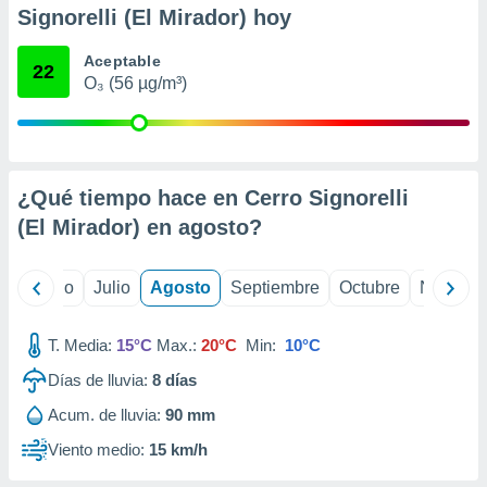
 seleccionar
Signorelli (El Mirador) hoy
o.
calización
Aceptable
22
precisa e
O₃ (56 µg/m³)
ión mediante
, publicidad
dos,
¿Qué tiempo hace en Cerro Signorelli
 publicidad
,
(El Mirador) en
agosto
?
ón de
 desarrollo
s.
yo
Junio
Julio
Agosto
Septiembre
Octubre
Noviemb
tros 1199
ios
T. Media:
15°C
Max.:
20°C
Min:
10°C
Días de lluvia:
8
días
Acum. de lluvia:
90 mm
Viento medio:
15 km/h