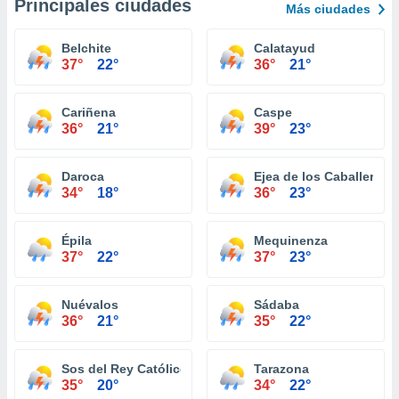
Principales ciudades
Más ciudades
Belchite
Calatayud
37°
22°
36°
21°
Cariñena
Caspe
36°
21°
39°
23°
Daroca
Ejea de los Caballeros
34°
18°
36°
23°
Épila
Mequinenza
37°
22°
37°
23°
Nuévalos
Sádaba
36°
21°
35°
22°
Sos del Rey Católico
Tarazona
35°
20°
34°
22°