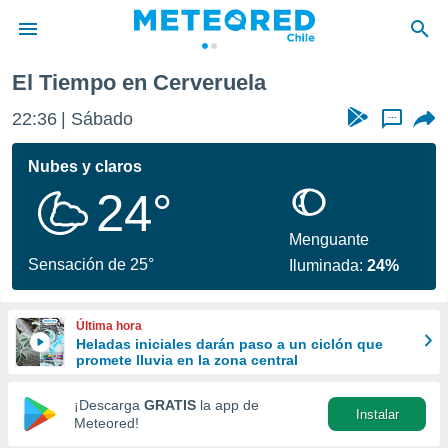
la
El Tiempo en Cerveruela
privacidad
22:36
Sábado
...
o de
eteored.cl)
borado por
Nubes y claros
es para
24°
ue la
 que se
e calidad.
Menguante
eder a este
Sensación de 25°
Iluminada:
24%
ediante las
opciones:
Última hora
ookies y
Heladas iniciales darán paso a un ciclón que
e forma
promete lluvia en la zona central
d digital
¡Descarga
GRATIS
la app de
Instalar
ada, basada
Meteored!
mación