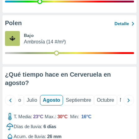
 seleccionar
o.
calización
precisa e
Polen
Detalle
ión mediante
Bajo
, publicidad
Ambrosía (14 #/m³)
dos,
 publicidad
,
ón de
¿Qué tiempo hace en Cerveruela en
 desarrollo
s.
agosto
?
tros 1199
ios
yo
Junio
Julio
Agosto
Septiembre
Octubre
Noviemb
T. Media:
23°C
Max.:
30°C
Min:
16°C
Días de lluvia:
6
días
Acum. de lluvia:
26 mm