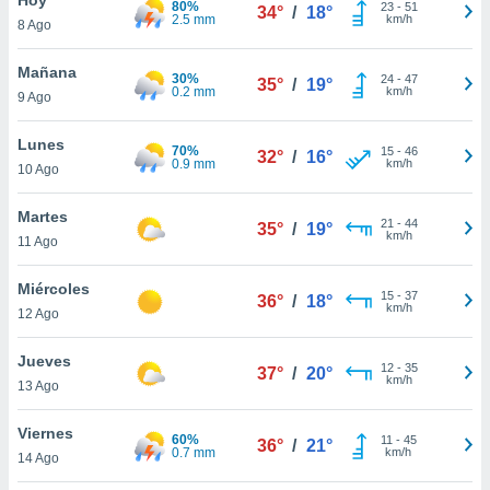
80%
23
-
51
34°
/
18°
2.5 mm
km/h
8 Ago
do en
 mismo.
sultar más
Mañana
30%
24
-
47
35°
/
19°
 en nuestra
0.2 mm
km/h
9 Ago
 Cookies
y
ualquier
Lunes
70%
15
-
46
32°
/
16°
0.9 mm
km/h
10 Ago
ento
 botón
ación de
Martes
21
-
44
35°
/
19°
kies
km/h
11 Ago
 disponible
e nuestra
Miércoles
15
-
37
.
36°
/
18°
km/h
12 Ago
IVAMENTE,
Jueves
12
-
35
37°
/
20°
km/h
13 Ago
as
 a cookies
Viernes
60%
11
-
45
36°
/
21°
0.7 mm
km/h
 no aceptar
14 Ago
ón de