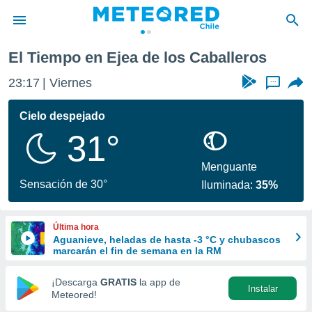
os Caballeros
El Tiempo en Ejea de los Caballeros
privacidad
23:17
Viernes
...
o de
eteored.cl)
borado por
Cielo despejado
es para
31°
ue la
 que se
e calidad.
Menguante
eder a este
Sensación de 30°
Iluminada:
35%
ediante las
opciones:
Última hora
ookies y
Aguanieve, heladas de hasta -3 °C y chubascos
e forma
marcarán el fin de semana en la RM
d digital
¡Descarga
GRATIS
la app de
Instalar
ada, basada
Meteored!
mación