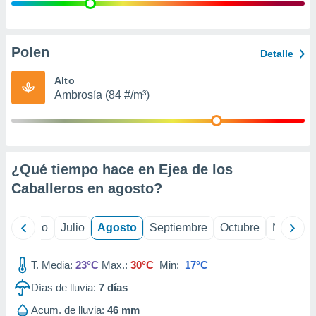
 seleccionar
o.
calización
precisa e
Polen
Detalle
ión mediante
Alto
, publicidad
Ambrosía (84 #/m³)
dos,
 publicidad
,
ón de
¿Qué tiempo hace en Ejea de los
 desarrollo
s.
Caballeros en
agosto
?
tros 1199
ios
yo
Junio
Julio
Agosto
Septiembre
Octubre
Noviemb
T. Media:
23°C
Max.:
30°C
Min:
17°C
Días de lluvia:
7
días
Acum. de lluvia:
46 mm