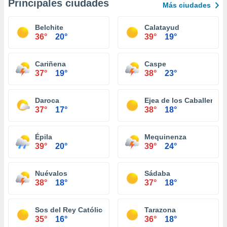
Principales ciudades
Más ciudades
Belchite
Calatayud
36°
20°
39°
19°
Cariñena
Caspe
37°
19°
38°
23°
Daroca
Ejea de los Caballeros
37°
17°
38°
18°
Épila
Mequinenza
39°
20°
39°
24°
Nuévalos
Sádaba
38°
18°
37°
18°
Sos del Rey Católico
Tarazona
35°
16°
36°
18°