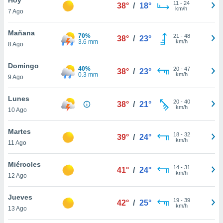
11
-
24
38°
/
18°
km/h
7 Ago
do en
 mismo.
sultar más
Mañana
70%
21
-
48
38°
/
23°
 en nuestra
3.6 mm
km/h
8 Ago
 Cookies
y
ualquier
Domingo
40%
20
-
47
38°
/
23°
0.3 mm
km/h
9 Ago
ento
 botón
ación de
Lunes
20
-
40
38°
/
21°
kies
km/h
10 Ago
 disponible
e nuestra
Martes
18
-
32
.
39°
/
24°
km/h
11 Ago
IVAMENTE,
Miércoles
14
-
31
41°
/
24°
km/h
12 Ago
as
 a cookies
Jueves
19
-
39
42°
/
25°
km/h
 no aceptar
13 Ago
ón de