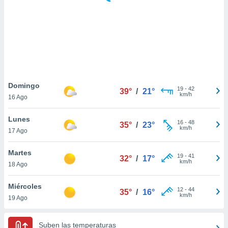
 botón
.
nto,
cios
kies,
ores únicos
Domingo
19
-
42
as similares
39°
/
21°
km/h
16 Ago
nar,
rocesar
Lunes
onales como
16
-
48
35°
/
23°
km/h
 este sitio
17 Ago
recciones IP
ficadores de
Martes
19
-
41
32°
/
17°
 posible
km/h
18 Ago
s
 traten tus
Miércoles
nales en
12
-
44
35°
/
16°
km/h
 interés
19 Ago
go a lo que
nerte. Para
Suben las temperaturas
retirar su