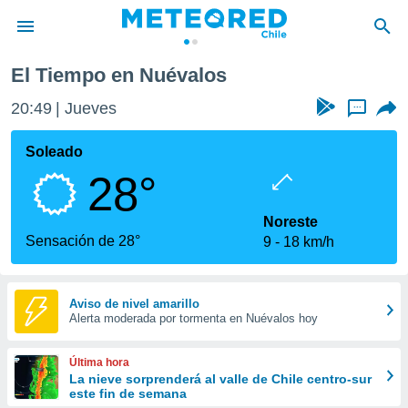
El Tiempo en Nuévalos
privacidad
20:49
Jueves
...
o de
eteored.cl)
borado por
Soleado
es para
28°
ue la
 que se
e calidad.
Noreste
eder a este
Sensación de 28°
9
18 km/h
ediante las
opciones:
ookies y
Aviso de nivel amarillo
Alerta moderada por tormenta en Nuévalos hoy
e forma
d digital
Última hora
ada, basada
La nieve sorprenderá al valle de Chile centro-sur
este fin de semana
mación