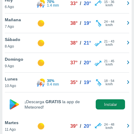
70%
15
-
36
33°
/
20°
1.4 mm
km/h
6 Ago
do en
 mismo.
sultar más
Mañana
24
-
44
38°
/
19°
 en nuestra
km/h
7 Ago
 Cookies
y
ualquier
Sábado
21
-
43
38°
/
21°
km/h
8 Ago
ento
 botón
ación de
Domingo
21
-
45
37°
/
20°
kies
km/h
9 Ago
 disponible
e nuestra
Lunes
30%
18
-
54
.
35°
/
19°
0.4 mm
km/h
10 Ago
IVAMENTE,
¡Descarga
GRATIS
la app de
Instalar
Meteored!
as
 a cookies
Martes
 no aceptar
24
-
48
39°
/
20°
km/h
11 Ago
ón de