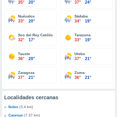
35°
20°
37°
24°
Nuévalos
Sádaba
33°
20°
34°
19°
Sos del Rey Católico
Tarazona
32°
17°
33°
19°
Tauste
Utebo
36°
20°
37°
21°
Zaragoza
Zuera
37°
21°
36°
21°
Localidades cercanas
Ibdes
(3.4 km)
Carenas
(7.37 km)