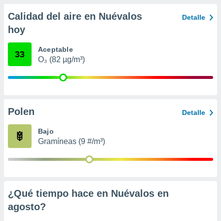
 seleccionar
o.
Calidad del aire en Nuévalos
Detalle
calización
hoy
precisa e
ión mediante
Aceptable
33
O₃ (82 µg/m³)
, publicidad
dos,
 publicidad
,
ón de
Polen
Detalle
 desarrollo
s.
Bajo
Gramíneas (9 #/m³)
tros 1199
ios
¿Qué tiempo hace en Nuévalos en
agosto
?