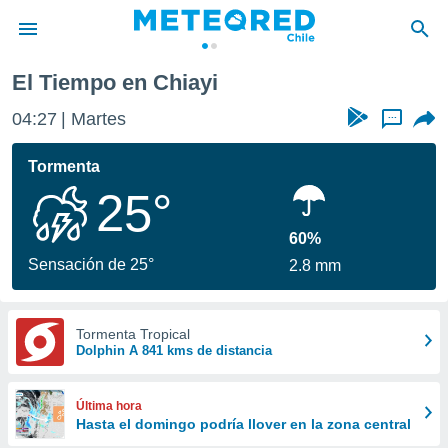
El Tiempo en Chiayi
privacidad
04:27
Martes
...
o de
eteored.cl)
borado por
Tormenta
es para
25°
ue la
 que se
e calidad.
60%
eder a este
Sensación de 25°
2.8 mm
ediante las
opciones:
ookies y
Tormenta Tropical
Dolphin A 841 kms de distancia
e forma
d digital
Última hora
ada, basada
Hasta el domingo podría llover en la zona central
mación