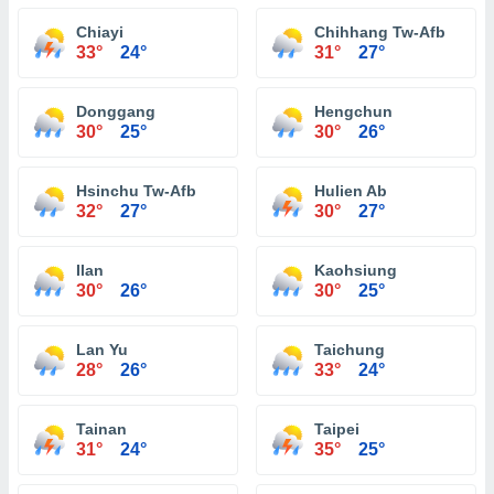
Chiayi
Chihhang Tw-Afb
33°
24°
31°
27°
Donggang
Hengchun
30°
25°
30°
26°
Hsinchu Tw-Afb
Hulien Ab
32°
27°
30°
27°
Ilan
Kaohsiung
30°
26°
30°
25°
Lan Yu
Taichung
28°
26°
33°
24°
Tainan
Taipei
31°
24°
35°
25°