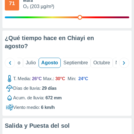
Mala
 seleccionar
71
o.
O₃ (203 µg/m³)
calización
precisa e
ión mediante
¿Qué tiempo hace en Chiayi en
, publicidad
agosto
?
dos,
 publicidad
,
yo
Junio
Julio
Agosto
Septiembre
Octubre
Noviemb
ón de
 desarrollo
s.
T. Media:
26°C
Max.:
30°C
Min:
24°C
tros 1199
Días de lluvia:
29
días
ios
Acum. de lluvia:
672 mm
Viento medio:
6 km/h
Salida y Puesta del sol