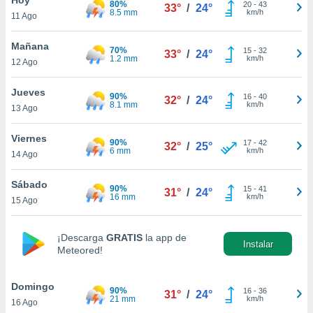
80%
20
-
43
33°
/
24°
8.5 mm
km/h
11 Ago
do en
 mismo.
sultar más
Mañana
70%
15
-
32
33°
/
24°
 en nuestra
1.2 mm
km/h
12 Ago
 Cookies
y
ualquier
Jueves
90%
16
-
40
32°
/
24°
8.1 mm
km/h
13 Ago
ento
 botón
ación de
Viernes
90%
17
-
42
32°
/
25°
kies
6 mm
km/h
14 Ago
 disponible
e nuestra
Sábado
90%
15
-
41
.
31°
/
24°
16 mm
km/h
15 Ago
IVAMENTE,
¡Descarga
GRATIS
la app de
Instalar
Meteored!
as
 a cookies
Domingo
 no aceptar
90%
16
-
36
31°
/
24°
21 mm
km/h
16 Ago
ón de