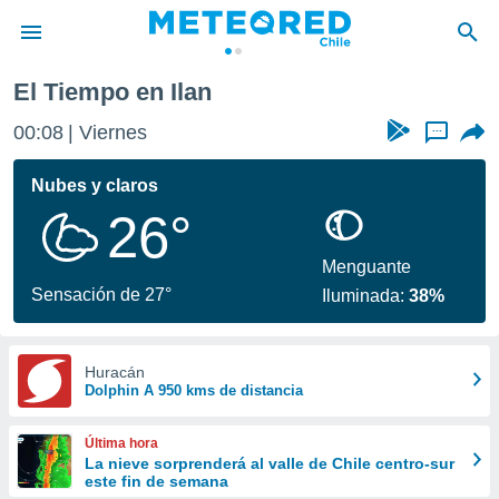
El Tiempo en Ilan
privacidad
00:08
Viernes
...
o de
eteored.cl)
borado por
Nubes y claros
es para
26°
ue la
 que se
e calidad.
Menguante
eder a este
Sensación de 27°
Iluminada:
38%
ediante las
opciones:
ookies y
Huracán
Dolphin A 950 kms de distancia
e forma
d digital
Última hora
ada, basada
La nieve sorprenderá al valle de Chile centro-sur
este fin de semana
mación