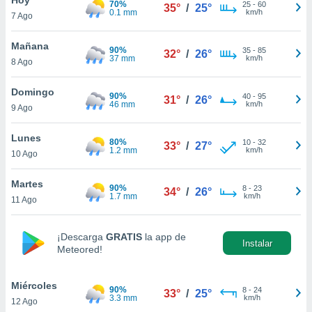
70%
25
-
60
35°
/
25°
0.1 mm
km/h
7 Ago
do en
 mismo.
sultar más
Mañana
90%
35
-
85
32°
/
26°
 en nuestra
37 mm
km/h
8 Ago
 Cookies
y
ualquier
Domingo
90%
40
-
95
31°
/
26°
46 mm
km/h
9 Ago
ento
 botón
ación de
Lunes
80%
10
-
32
33°
/
27°
kies
1.2 mm
km/h
10 Ago
 disponible
e nuestra
Martes
90%
8
-
23
.
34°
/
26°
1.7 mm
km/h
11 Ago
IVAMENTE,
¡Descarga
GRATIS
la app de
Instalar
Meteored!
as
 a cookies
Miércoles
 no aceptar
90%
8
-
24
33°
/
25°
3.3 mm
km/h
12 Ago
ón de