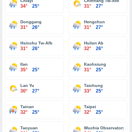
Chiayi
Chihhang Tw-Afb
34°
25°
31°
27°
Donggang
Hengchun
31°
26°
31°
27°
Hsinchu Tw-Afb
Hulien Ab
31°
26°
32°
26°
Ilan
Kaohsiung
35°
25°
31°
25°
Lan Yu
Taichung
30°
27°
33°
25°
Tainan
Taipei
32°
25°
32°
25°
Taoyuan
Wuchia Observatory