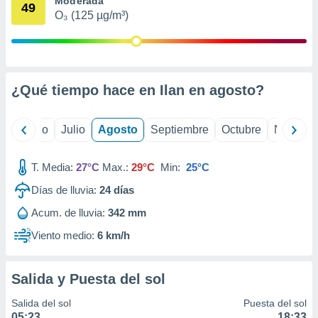
Moderada
 seleccionar
49
o.
O₃ (125 µg/m³)
calización
precisa e
ión mediante
¿Qué tiempo hace en Ilan en
agosto
?
, publicidad
dos,
yo
Junio
Julio
Agosto
Septiembre
Octubre
Noviemb
 publicidad
,
ón de
T. Media:
27°C
Max.:
29°C
Min:
25°C
 desarrollo
s.
Días de lluvia:
24
días
tros 1199
Acum. de lluvia:
342 mm
ios
Viento medio:
6 km/h
Salida y Puesta del sol
Salida del sol
Puesta del sol
05:23
18:33