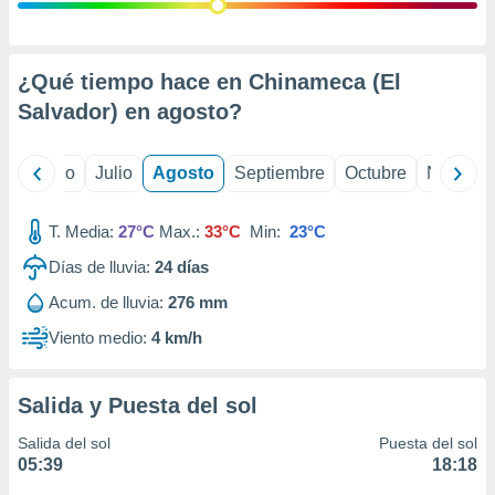
 seleccionar
o.
calización
precisa e
¿Qué tiempo hace en Chinameca (El
ión mediante
Salvador) en
agosto
?
, publicidad
yo
Junio
Julio
Agosto
Septiembre
Octubre
Noviemb
dos,
 publicidad
,
T. Media:
27°C
Max.:
33°C
Min:
23°C
ón de
Días de lluvia:
24
días
 desarrollo
s.
Acum. de lluvia:
276 mm
tros 1199
Viento medio:
4 km/h
ios
Salida y Puesta del sol
Salida del sol
Puesta del sol
05:39
18:18