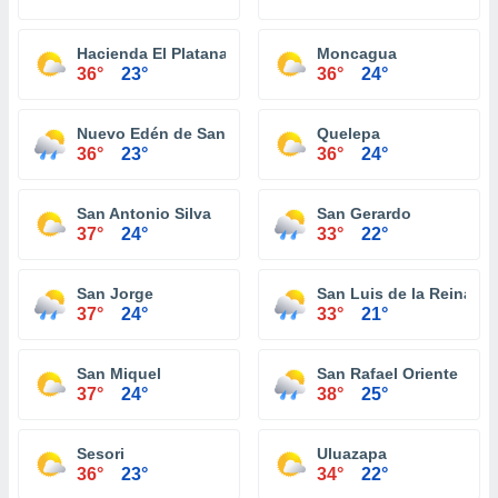
Hacienda El Platanar
Moncagua
36°
23°
36°
24°
Nuevo Edén de San Juan
Quelepa
36°
23°
36°
24°
San Antonio Silva
San Gerardo
37°
24°
33°
22°
San Jorge
San Luis de la Reina
37°
24°
33°
21°
San Miquel
San Rafael Oriente
37°
24°
38°
25°
Sesori
Uluazapa
36°
23°
34°
22°