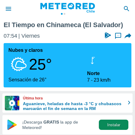
a
El Tiempo en Chinameca (El Salvador)
privacidad
07:54
Viernes
...
o de
eteored.cl)
borado por
Nubes y claros
es para
25°
ue la
 que se
e calidad.
Norte
eder a este
Sensación de 26°
7
23 km/h
ediante las
opciones:
Última hora
ookies y
Aguanieve, heladas de hasta -3 °C y chubascos
e forma
marcarán el fin de semana en la RM
d digital
¡Descarga
GRATIS
la app de
Instalar
ada, basada
Meteored!
mación