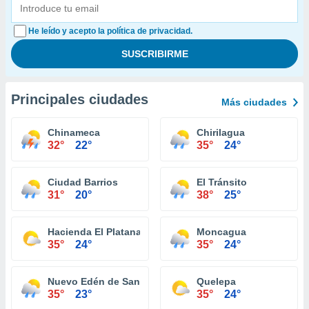
He leído y acepto la política de privacidad.
Principales ciudades
Más ciudades
Chinameca
Chirilagua
32°
22°
35°
24°
Ciudad Barrios
El Tránsito
31°
20°
38°
25°
Hacienda El Platanar
Moncagua
35°
24°
35°
24°
Nuevo Edén de San Juan
Quelepa
35°
23°
35°
24°