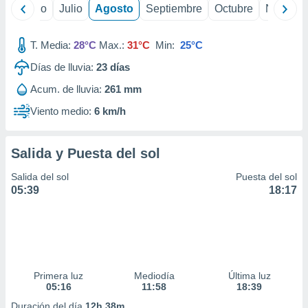
 seleccionar
yo
Junio
Julio
Agosto
Septiembre
Octubre
Noviemb
o.
calización
T. Media:
28°C
Max.:
31°C
Min:
25°C
precisa e
ión mediante
Días de lluvia:
23
días
, publicidad
Acum. de lluvia:
261 mm
Viento medio:
6 km/h
dos,
 publicidad
,
Salida y Puesta del sol
ón de
 desarrollo
Salida del sol
Puesta del sol
s.
05:39
18:17
tros 1199
ios
Primera luz
Mediodía
Última luz
05:16
11:58
18:39
Duración del día
12h 38m