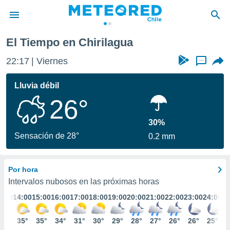
El Tiempo en Chirilagua
privacidad
22:17
Viernes
...
o de
eteored.cl)
borado por
Lluvia débil
es para
26°
ue la
 que se
e calidad.
30%
eder a este
Sensación de 28°
0.2 mm
ediante las
opciones:
Por hora
ookies y
e forma
Intervalos nubosos en las próximas horas
3:00
14:00
15:00
16:00
17:00
18:00
19:00
20:00
21:00
22:00
23:00
24:00
d digital
ada, basada
35°
35°
35°
34°
31°
30°
29°
28°
27°
26°
26°
25°
mación