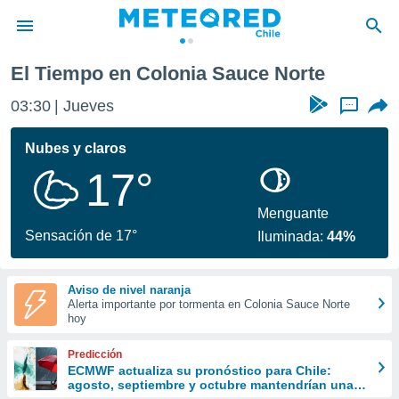
te
El Tiempo en Colonia Sauce Norte
privacidad
03:30
Jueves
...
o de
eteored.cl)
borado por
Nubes y claros
es para
17°
ue la
 que se
e calidad.
Menguante
eder a este
Sensación de 17°
Iluminada:
44%
ediante las
opciones:
Aviso de nivel naranja
ookies y
Alerta importante por tormenta en Colonia Sauce Norte
e forma
hoy
d digital
Predicción
ada, basada
ECMWF actualiza su pronóstico para Chile:
agosto, septiembre y octubre mantendrían una
mación