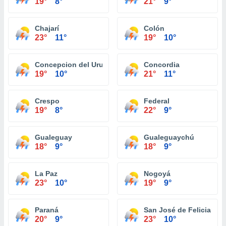
19°
8°
21°
9°
Chajarí
Colón
23°
11°
19°
10°
Concepcion del Uruguay
Concordia
19°
10°
21°
11°
Crespo
Federal
19°
8°
22°
9°
Gualeguay
Gualeguaychú
18°
9°
18°
9°
La Paz
Nogoyá
23°
10°
19°
9°
Paraná
San José de Feliciano
20°
9°
23°
10°