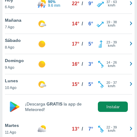
90%
37
-
63
22°
/
9°
9.6 mm
km/h
6 Ago
do en
 mismo.
sultar más
Mañana
19
-
38
14°
/
6°
 en nuestra
km/h
7 Ago
 Cookies
y
ualquier
Sábado
23
-
39
17°
/
5°
km/h
8 Ago
ento
 botón
ación de
Domingo
14
-
26
16°
/
3°
kies
km/h
9 Ago
 disponible
e nuestra
Lunes
20
-
37
.
15°
/
5°
km/h
10 Ago
IVAMENTE,
¡Descarga
GRATIS
la app de
Instalar
Meteored!
as
 a cookies
Martes
 no aceptar
22
-
39
13°
/
7°
km/h
11 Ago
ón de