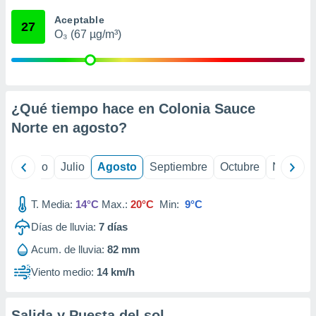
 seleccionar
o.
Aceptable
27
O₃ (67 µg/m³)
calización
precisa e
ión mediante
, publicidad
¿Qué tiempo hace en Colonia Sauce
dos,
Norte en
agosto
?
 publicidad
,
ón de
yo
Junio
Julio
Agosto
Septiembre
Octubre
Noviemb
 desarrollo
s.
T. Media:
14°C
Max.:
20°C
Min:
9°C
tros 1199
ios
Días de lluvia:
7
días
Acum. de lluvia:
82 mm
Viento medio:
14 km/h
Salida y Puesta del sol