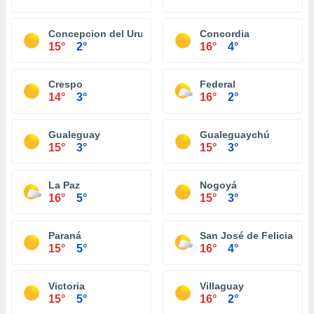
Concepcion del Uruguay
Concordia
15°
2°
16°
4°
Crespo
Federal
14°
3°
16°
2°
Gualeguay
Gualeguaychú
15°
3°
15°
3°
La Paz
Nogoyá
16°
5°
15°
3°
Paraná
San José de Feliciano
15°
5°
16°
4°
Victoria
Villaguay
15°
5°
16°
2°