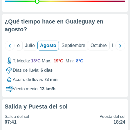
 seleccionar
o.
calización
precisa e
¿Qué tiempo hace en Gualeguay en
ión mediante
agosto
?
, publicidad
yo
Junio
Julio
Agosto
Septiembre
Octubre
Noviemb
dos,
 publicidad
,
T. Media:
13°C
Max.:
19°C
Min:
8°C
ón de
Días de lluvia:
6
días
 desarrollo
s.
Acum. de lluvia:
73 mm
tros 1199
Viento medio:
13 km/h
ios
Salida y Puesta del sol
Salida del sol
Puesta del sol
07:41
18:24