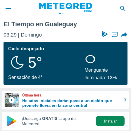
El Tiempo en Gualeguay
privacidad
03:29
Domingo
...
o de
eteored.cl)
borado por
Cielo despejado
es para
5°
ue la
 que se
e calidad.
Menguante
eder a este
Sensación de 4°
Iluminada:
13%
ediante las
opciones:
Última hora
ookies y
Heladas iniciales darán paso a un ciclón que
e forma
promete lluvia en la zona central
d digital
¡Descarga
GRATIS
la app de
Instalar
ada, basada
Meteored!
mación