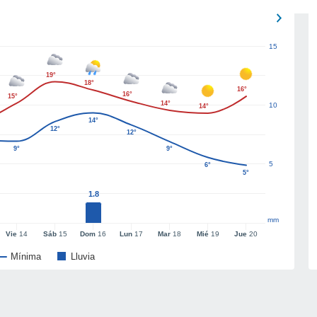
15
19°
18°
16°
16°
15°
14°
10
14°
14°
12°
12°
9°
9°
5
6°
5°
1.8
mm
Vie
14
Sáb
15
Dom
16
Lun
17
Mar
18
Mié
19
Jue
20
Mínima
Lluvia