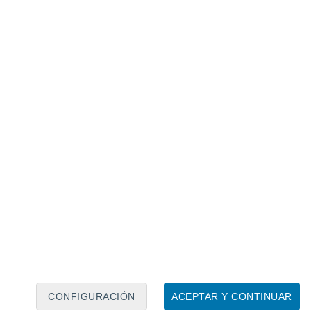
Calendario lunar
Lun
Mar
Mié
Jue
Vie
Sáb
Dom
8
9
10
11
12
13
14
15
16
17
18
19
20
21
CONFIGURACIÓN
ACEPTAR Y CONTINUAR