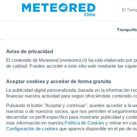
Tiempo
No
Aviso de privacidad
El contenido de Meteored (meteored.cl) ha sido elaborado por pr
de calidad. Puedes acceder a este sitio web mediante las sigui
Aceptar cookies y acceder de forma gratuita
Inicio
Argentina
Provincia de Entre Ríos
La Paz
La publicidad digital personalizada, basada en la información r
financiar nuestra actividad para seguir ofreciéndote contenido c
El Tiempo en La Paz (E
Pulsando el botón "Aceptar y continuar", puedes acceder a la w
nuestras o de nuestros socios, que nos permiten el seguimiento
14:40
Sábado
desarrollar un perfil específico para mostrarte publicidad y co
más información en nuestra
Política de Cookies
y retirar en cu
Configuración de cookies
que aparece disponible en el pie de n
Soleado