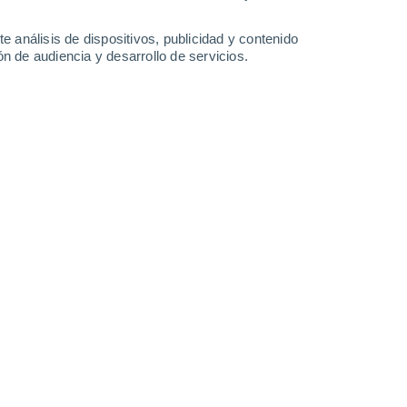
3.9 mm
14°
/
6°
12°
/
9°
12°
/
9°
15°
/
9°
e análisis de dispositivos, publicidad y contenido
n de audiencia y desarrollo de servicios.
-
35
km/h
16
-
33
km/h
18
-
36
km/h
11
-
27
km/h
sto
Sur
3 Medio
20
-
41 km/h
FPS:
6-10
Sur
2 Bajo
18
-
37 km/h
FPS:
no
Sur
1 Bajo
15
-
32 km/h
FPS:
no
Sur
0 Bajo
10
-
26 km/h
FPS:
no