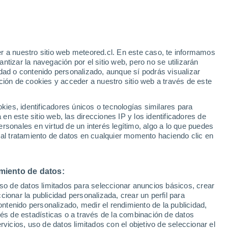
r a nuestro sitio web meteored.cl. En este caso, te informamos
/h
tizar la navegación por el sitio web, pero no se utilizarán
dad o contenido personalizado, aunque sí podrás visualizar
ción de cookies y acceder a nuestro sitio web a través de este
o-
es, identificadores únicos o tecnologías similares para
n este sitio web, las direcciones IP y los identificadores de
rsonales en virtud de un interés legítimo, algo a lo que puedes
Satélites
Modelos
 al tratamiento de datos en cualquier momento haciendo clic en
miento de datos:
Martes
Miércoles
Jueves
Viernes
uso de datos limitados para seleccionar anuncios básicos, crear
11 Ago
12 Ago
13 Ago
14 Ago
ccionar la publicidad personalizada, crear un perfil para
ontenido personalizado, medir el rendimiento de la publicidad,
vés de estadísticas o a través de la combinación de datos
rvicios, uso de datos limitados con el objetivo de seleccionar el
90%