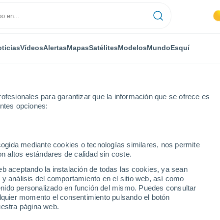
ticias
Vídeos
Alertas
Mapas
Satélites
Modelos
Mundo
Esquí
ofesionales para garantizar que la información que se ofrece es
entes opciones:
ecogida mediante cookies o tecnologías similares, nos permite
on altos estándares de calidad sin coste.
ntre Ríos)
eb aceptando la instalación de todas las cookies, ya sean
 y análisis del comportamiento en el sitio web, así como
...
ntenido personalizado en función del mismo. Puedes consultar
alquier momento el consentimiento pulsando el botón
Por hora
uestra página web.
Cielos despejados en las
próximas horas