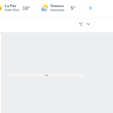
La Paz
Temuco
Osorno
16°
5°
Entre Ríos
Araucanía
Los Lagos
°C