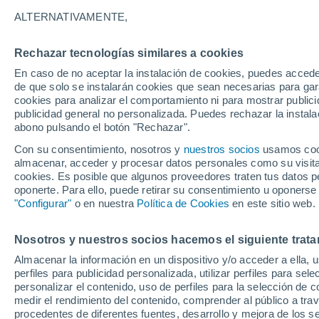
16°
ALTERNATIVAMENTE,
Rechazar tecnologías similares a cookies
Sur
En caso de no aceptar la instalación de cookies, puedes accede
Sensación de 16°
20
-
41 km
de que solo se instalarán cookies que sean necesarias para garan
cookies para analizar el comportamiento ni para mostrar publici
publicidad general no personalizada. Puedes rechazar la instala
abono pulsando el botón "Rechazar".
Última hora
Se avecina una baja segregada en Chile centr
Con su consentimiento, nosotros y
nuestros socios
usamos cooki
sur: fuertes vientos y heladas en camino
almacenar, acceder y procesar datos personales como su visita e
cookies. Es posible que algunos proveedores traten tus datos pe
Tiempo 1 - 7 días
Actualidad
Mapa de temperatura
oponerte. Para ello, puede retirar su consentimiento u oponerse
"Configurar"
o en nuestra
Política de Cookies
en este sitio web.
Nosotros y nuestros socios hacemos el siguiente trata
Mañana
Lunes
Hoy
Almacenar la información en un dispositivo y/o acceder a ella, 
9 Ago
10 Ago
8 Ago
perfiles para publicidad personalizada, utilizar perfiles para sele
personalizar el contenido, uso de perfiles para la selección de c
medir el rendimiento del contenido, comprender al público a tra
procedentes de diferentes fuentes, desarrollo y mejora de los se