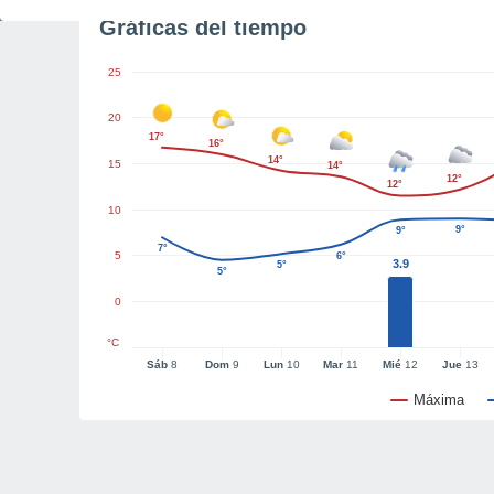
Gráficas del tiempo
25
20
17°
16°
14°
15
14°
12°
12°
10
9°
9°
7°
5
6°
3.9
5°
5°
0
°C
Sáb
8
Dom
9
Lun
10
Mar
11
Mié
12
Jue
13
Máxima