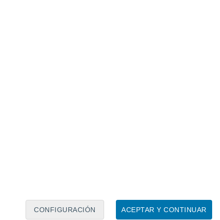
Calendario lunar
Lun
Mar
Mié
Jue
Vie
Sáb
Dom
8
9
10
11
12
13
14
15
16
17
18
19
20
21
CONFIGURACIÓN
ACEPTAR Y CONTINUAR