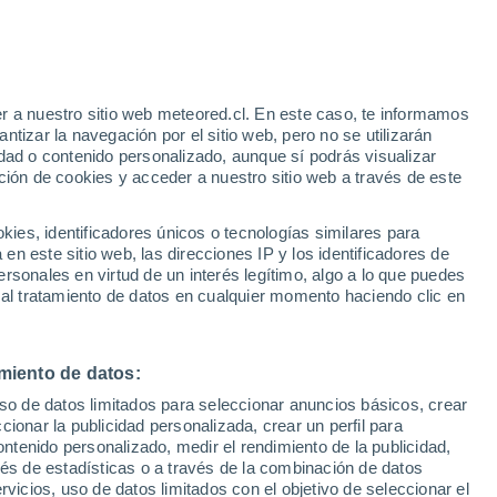
Aviso de nivel amarillo
Alerta moderada por altas
temperaturas en Corella hoy
 Alto!
r a nuestro sitio web meteored.cl. En este caso, te informamos
tizar la navegación por el sitio web, pero no se utilizarán
dad o contenido personalizado, aunque sí podrás visualizar
ción de cookies y acceder a nuestro sitio web a través de este
es, identificadores únicos o tecnologías similares para
n este sitio web, las direcciones IP y los identificadores de
rsonales en virtud de un interés legítimo, algo a lo que puedes
ites
Modelos
 al tratamiento de datos en cualquier momento haciendo clic en
miento de datos:
Martes
Miércoles
Jueves
Viernes
uso de datos limitados para seleccionar anuncios básicos, crear
11 Ago
12 Ago
13 Ago
14 Ago
ccionar la publicidad personalizada, crear un perfil para
ontenido personalizado, medir el rendimiento de la publicidad,
vés de estadísticas o a través de la combinación de datos
rvicios, uso de datos limitados con el objetivo de seleccionar el