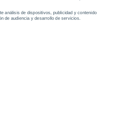
38°
/
22°
40°
/
24°
41°
/
24°
40°
/
24°
e análisis de dispositivos, publicidad y contenido
n de audiencia y desarrollo de servicios.
-
30
km/h
12
-
29
km/h
12
-
30
km/h
13
-
34
km/h
osto
Este
8 ¡Muy Alto!
6
-
20 km/h
FPS:
25-50
Sureste
7 Alto
6
-
26 km/h
FPS:
15-25
Este
6 Alto
12
-
26 km/h
FPS:
15-25
Sureste
4 Medio
16
-
47 km/h
FPS:
6-10