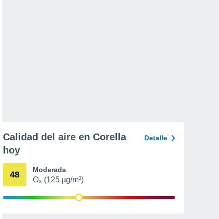
Calidad del aire en Corella
Detalle
hoy
Moderada
48
O₃ (125 µg/m³)