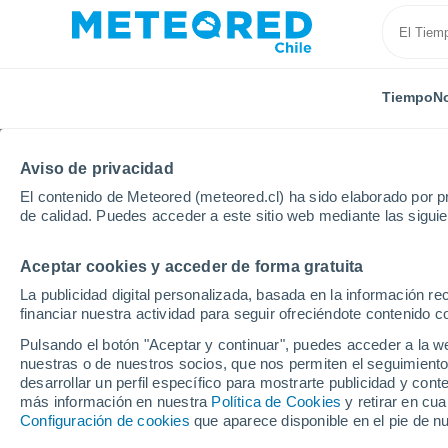
Tiempo
No
Aviso de privacidad
El contenido de Meteored (meteored.cl) ha sido elaborado por pr
de calidad. Puedes acceder a este sitio web mediante las sigui
Aceptar cookies y acceder de forma gratuita
Inicio
España
Navarra
Corella
La publicidad digital personalizada, basada en la información r
financiar nuestra actividad para seguir ofreciéndote contenido c
El Tiempo en Corella
Pulsando el botón "Aceptar y continuar", puedes acceder a la w
nuestras o de nuestros socios, que nos permiten el seguimiento
13:40
Sábado
desarrollar un perfil específico para mostrarte publicidad y co
más información en nuestra
Política de Cookies
y retirar en cu
Configuración de cookies
que aparece disponible en el pie de n
Nubes y claros