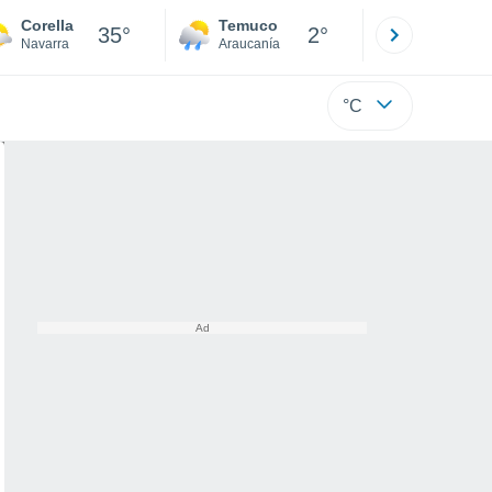
Corella
Temuco
Osorno
35°
2°
Navarra
Araucanía
Los Lagos
°C