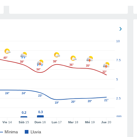
10
40°
7.5
38°
38°
36°
35°
34°
32°
5
24°
24°
23°
2.5
21°
20°
20°
19°
0.3
0.2
mm
Vie
14
Sáb
15
Dom
16
Lun
17
Mar
18
Mié
19
Jue
20
Mínima
Lluvia