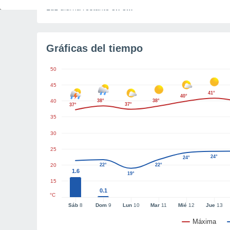
Luz diurna restante
8h 8m
Gráficas del tiempo
50
45
41°
40°
40
38°
38°
37°
37°
35
30
25
24°
24°
20
22°
22°
1.6
19°
15
0.1
°C
Sáb
8
Dom
9
Lun
10
Mar
11
Mié
12
Jue
13
Máxima