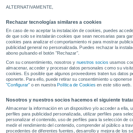
35°
ALTERNATIVAMENTE,
Rechazar tecnologías similares a cookies
UV
8 ¡Muy
En caso de no aceptar la instalación de cookies, puedes accede
Sensación de 34°
FPS
25-50
de que solo se instalarán cookies que sean necesarias para garan
cookies para analizar el comportamiento ni para mostrar publici
publicidad general no personalizada. Puedes rechazar la instala
abono pulsando el botón "Rechazar".
Última hora
Un sistema de altura traerá intensas lluvias al
Con su consentimiento, nosotros y
nuestros socios
usamos cooki
Norte de Chile: alerta por isoterma cero alta
almacenar, acceder y procesar datos personales como su visita e
cookies. Es posible que algunos proveedores traten tus datos pe
Tiempo 1 - 7 días
Actualidad
Mapa de lluvia
Satél
oponerte. Para ello, puede retirar su consentimiento u oponerse
"Configurar"
o en nuestra
Política de Cookies
en este sitio web.
Nosotros y nuestros socios hacemos el siguiente trata
Mañana
Lunes
Hoy
Almacenar la información en un dispositivo y/o acceder a ella, 
9 Ago
10 Ago
8 Ago
perfiles para publicidad personalizada, utilizar perfiles para sele
personalizar el contenido, uso de perfiles para la selección de c
medir el rendimiento del contenido, comprender al público a tra
procedentes de diferentes fuentes, desarrollo y mejora de los se
30%
70%