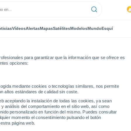
ticias
Vídeos
Alertas
Mapas
Satélites
Modelos
Mundo
Esquí
ofesionales para garantizar que la información que se ofrece es
entes opciones:
ecogida mediante cookies o tecnologías similares, nos permite
on altos estándares de calidad sin coste.
eb aceptando la instalación de todas las cookies, ya sean
 y análisis del comportamiento en el sitio web, así como
...
ntenido personalizado en función del mismo. Puedes consultar
alquier momento el consentimiento pulsando el botón
Por hora
uestra página web.
Lluvias débiles en las próximas
horas