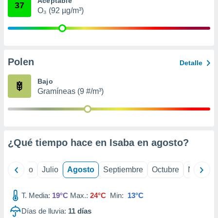
Aceptable
 seleccionar
37
o.
O₃ (92 µg/m³)
calización
precisa e
ión mediante
Polen
, publicidad
Detalle
dos,
Bajo
 publicidad
Gramíneas (9 #/m³)
,
ón de
 desarrollo
s.
¿Qué tiempo hace en Isaba en
agosto
?
tros 1199
ios
yo
Junio
Julio
Agosto
Septiembre
Octubre
Noviemb
T. Media:
19°C
Max.:
24°C
Min:
13°C
Días de lluvia:
11
días