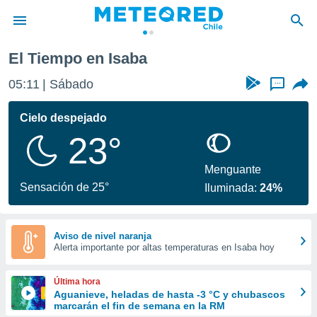
El Tiempo en Isaba
privacidad
05:11
Sábado
...
o de
eteored.cl)
borado por
Cielo despejado
es para
23°
ue la
 que se
e calidad.
Menguante
eder a este
Sensación de 25°
Iluminada:
24%
ediante las
opciones:
ookies y
Aviso de nivel naranja
Alerta importante por altas temperaturas en Isaba hoy
e forma
d digital
Última hora
ada, basada
Aguanieve, heladas de hasta -3 °C y chubascos
marcarán el fin de semana en la RM
mación