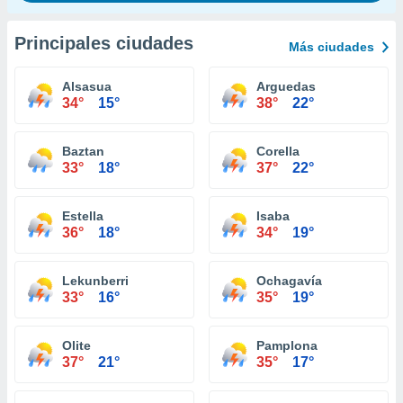
Principales ciudades
Más ciudades
Alsasua
Arguedas
34°
15°
38°
22°
Baztan
Corella
33°
18°
37°
22°
Estella
Isaba
36°
18°
34°
19°
Lekunberri
Ochagavía
33°
16°
35°
19°
Olite
Pamplona
37°
21°
35°
17°