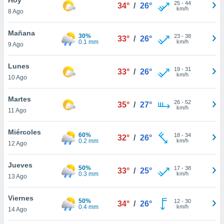
25
-
44
34°
/
26°
km/h
8 Ago
do en
 mismo.
sultar más
Mañana
30%
23
-
38
33°
/
26°
 en nuestra
0.1 mm
km/h
9 Ago
 Cookies
y
ualquier
Lunes
19
-
31
33°
/
26°
km/h
10 Ago
ento
 botón
ación de
Martes
26
-
52
35°
/
27°
kies
km/h
11 Ago
 disponible
e nuestra
Miércoles
60%
18
-
34
.
32°
/
26°
0.2 mm
km/h
12 Ago
IVAMENTE,
Jueves
50%
17
-
38
33°
/
25°
0.3 mm
km/h
13 Ago
as
 a cookies
Viernes
50%
12
-
30
34°
/
26°
0.4 mm
km/h
 no aceptar
14 Ago
ón de