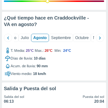
 seleccionar
o.
calización
precisa e
¿Qué tiempo hace en Craddockville -
ión mediante
VA en
agosto
?
, publicidad
yo
Junio
Julio
Agosto
Septiembre
Octubre
Noviemb
dos,
 publicidad
,
T. Media:
25°C
Max.:
26°C
Min:
24°C
ón de
Días de lluvia:
10
días
 desarrollo
s.
Acum. de lluvia:
90 mm
tros 1199
Viento medio:
18 km/h
ios
Salida y Puesta del sol
Salida del sol
Puesta del sol
06:13
20:04