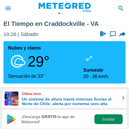
El Tiempo en Craddockville - VA
privacidad
10:26
Sábado
...
o de
eteored.cl)
borado por
Nubes y claros
es para
29°
ue la
 que se
e calidad.
Suroeste
eder a este
Sensación de 33°
20
36 km/h
ediante las
opciones:
Última hora
ookies y
Un sistema de altura traerá intensas lluvias al
e forma
Norte de Chile: alerta por isoterma cero alta
d digital
¡Descarga
GRATIS
la app de
Instalar
ada, basada
Meteored!
mación