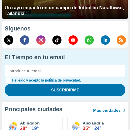
Un rayo impactó en un campo de fútbol en Narathiwat,
Tailandia.
Síguenos
El Tiempo en tu email
He leído y acepto la política de privacidad.
Principales ciudades
Más ciudades
Abingdon
Alexandria
28°
19°
35°
24°