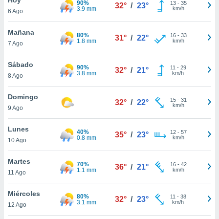
90%
13
-
35
32°
/
23°
3.9 mm
km/h
6 Ago
do en
 mismo.
sultar más
Mañana
80%
16
-
33
31°
/
22°
 en nuestra
1.8 mm
km/h
7 Ago
 Cookies
y
ualquier
Sábado
90%
11
-
29
32°
/
21°
3.8 mm
km/h
8 Ago
ento
 botón
ación de
Domingo
15
-
31
32°
/
22°
kies
km/h
9 Ago
 disponible
e nuestra
Lunes
40%
12
-
57
.
35°
/
23°
0.8 mm
km/h
10 Ago
IVAMENTE,
Martes
70%
16
-
42
36°
/
21°
1.1 mm
km/h
11 Ago
as
 a cookies
Miércoles
80%
11
-
38
32°
/
23°
3.1 mm
km/h
 no aceptar
12 Ago
ón de