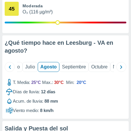
 seleccionar
Moderada
o.
45
O₃ (116 µg/m³)
calización
precisa e
ión mediante
, publicidad
¿Qué tiempo hace en Leesburg - VA en
dos,
agosto
?
 publicidad
,
ón de
yo
Junio
Julio
Agosto
Septiembre
Octubre
Noviemb
 desarrollo
s.
T. Media:
25°C
Max.:
30°C
Min:
20°C
tros 1199
ios
Días de lluvia:
12
días
Acum. de lluvia:
88 mm
Viento medio:
8 km/h
Salida y Puesta del sol