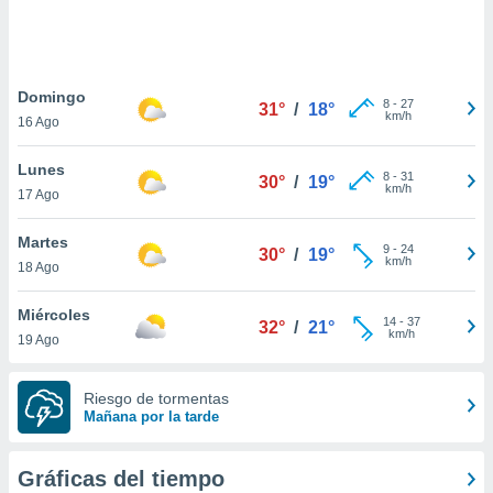
 botón
.
nto,
Domingo
8
-
27
31°
/
18°
km/h
16 Ago
cios
kies,
Lunes
ores únicos
8
-
31
30°
/
19°
km/h
17 Ago
as similares
nar,
rocesar
Martes
9
-
24
30°
/
19°
onales como
km/h
18 Ago
 este sitio
recciones IP
Miércoles
ficadores de
14
-
37
32°
/
21°
km/h
19 Ago
 posible
s
 traten tus
Riesgo de tormentas
nales en
Mañana por la tarde
 interés
go a lo que
nerte. Para
Gráficas del tiempo
retirar su