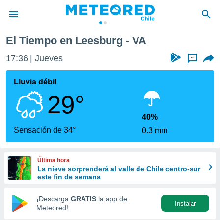
El Tiempo en Leesburg - VA
privacidad
17:36
Jueves
...
o de
eteored.cl)
borado por
Lluvia débil
es para
29°
ue la
 que se
e calidad.
40%
eder a este
Sensación de 34°
0.3 mm
ediante las
opciones:
Última hora
ookies y
La nieve sorprenderá al valle de Chile centro-sur
e forma
este fin de semana
d digital
¡Descarga
GRATIS
la app de
Instalar
ada, basada
Meteored!
mación