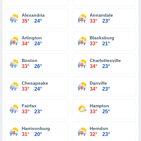
Alexandria
Annandale
35°
24°
33°
23°
Arlington
Blacksburg
34°
24°
33°
21°
Boston
Charlottesville
33°
26°
34°
23°
Chesapeake
Danville
33°
24°
34°
23°
Fairfax
Hampton
33°
23°
33°
25°
Harrisonburg
Herndon
31°
20°
32°
23°