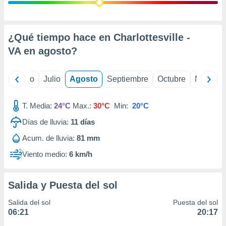
 seleccionar
o.
calización
precisa e
¿Qué tiempo hace en Charlottesville -
ión mediante
VA en
agosto
?
, publicidad
yo
Junio
Julio
Agosto
Septiembre
Octubre
Noviemb
dos,
 publicidad
,
T. Media:
24°C
Max.:
30°C
Min:
20°C
ón de
Días de lluvia:
11
días
 desarrollo
s.
Acum. de lluvia:
81 mm
tros 1199
Viento medio:
6 km/h
ios
Salida y Puesta del sol
Salida del sol
Puesta del sol
06:21
20:17