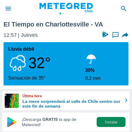
El Tiempo en Charlottesville - VA
privacidad
12:57
Jueves
...
o de
eteored.cl)
borado por
Lluvia débil
es para
32°
ue la
 que se
e calidad.
30%
eder a este
Sensación de 35°
0.2 mm
ediante las
opciones:
Última hora
ookies y
La nieve sorprenderá al valle de Chile centro-sur
e forma
este fin de semana
d digital
¡Descarga
GRATIS
la app de
Instalar
ada, basada
Meteored!
mación