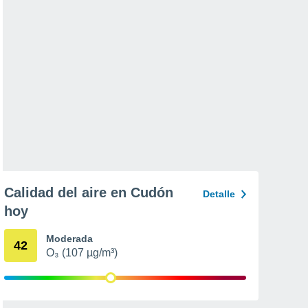
Calidad del aire en Cudón
Detalle
hoy
Moderada
42
O₃ (107 µg/m³)