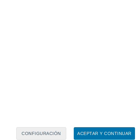
Calendario lunar
Lun
Mar
Mié
Jue
Vie
Sáb
Dom
8
9
10
11
12
13
14
15
16
17
18
19
20
21
CONFIGURACIÓN
ACEPTAR Y CONTINUAR