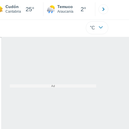
Cudón
Temuco
Osorno
25°
2°
Cantabria
Araucanía
Los Lagos
°C