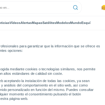
ticias
Vídeos
Alertas
Mapas
Satélites
Modelos
Mundo
Esquí
ofesionales para garantizar que la información que se ofrece es
entes opciones:
ecogida mediante cookies o tecnologías similares, nos permite
on altos estándares de calidad sin coste.
eb aceptando la instalación de todas las cookies, ya sean
 y análisis del comportamiento en el sitio web, así como
...
ntenido personalizado en función del mismo. Puedes consultar
alquier momento el consentimiento pulsando el botón
Por hora
uestra página web.
Se espera lluvia de barro en las
próximas horas