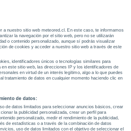
Aviso de nivel naranja
Alerta importante por tormenta en
Cudón hoy
r a nuestro sitio web meteored.cl. En este caso, te informamos
/h
tizar la navegación por el sitio web, pero no se utilizarán
dad o contenido personalizado, aunque sí podrás visualizar
ción de cookies y acceder a nuestro sitio web a través de este
es, identificadores únicos o tecnologías similares para
n este sitio web, las direcciones IP y los identificadores de
rsonales en virtud de un interés legítimo, algo a lo que puedes
ites
Modelos
 al tratamiento de datos en cualquier momento haciendo clic en
miento de datos:
Martes
Miércoles
Jueves
Viernes
uso de datos limitados para seleccionar anuncios básicos, crear
11 Ago
12 Ago
13 Ago
14 Ago
ccionar la publicidad personalizada, crear un perfil para
ontenido personalizado, medir el rendimiento de la publicidad,
vés de estadísticas o a través de la combinación de datos
rvicios, uso de datos limitados con el objetivo de seleccionar el