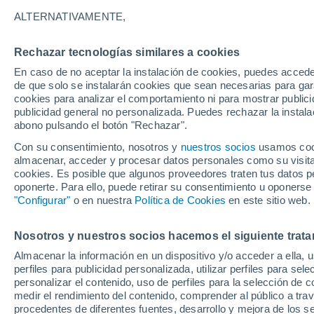
25°
ALTERNATIVAMENTE,
Rechazar tecnologías similares a cookies
Noreste
En caso de no aceptar la instalación de cookies, puedes accede
Sensación de 25°
15
-
31 km
de que solo se instalarán cookies que sean necesarias para garan
cookies para analizar el comportamiento ni para mostrar publici
publicidad general no personalizada. Puedes rechazar la instala
abono pulsando el botón "Rechazar".
Última hora
Un sistema de altura traerá intensas lluvias al
Con su consentimiento, nosotros y
nuestros socios
usamos cooki
Norte de Chile: alerta por isoterma cero alta
almacenar, acceder y procesar datos personales como su visita e
cookies. Es posible que algunos proveedores traten tus datos pe
Tiempo 1 - 7 días
Actualidad
Mapa de lluvia
Satél
oponerte. Para ello, puede retirar su consentimiento u oponerse
"Configurar"
o en nuestra
Política de Cookies
en este sitio web.
Nosotros y nuestros socios hacemos el siguiente trata
Mañana
Lunes
Hoy
Almacenar la información en un dispositivo y/o acceder a ella, 
9 Ago
10 Ago
8 Ago
perfiles para publicidad personalizada, utilizar perfiles para sele
personalizar el contenido, uso de perfiles para la selección de c
medir el rendimiento del contenido, comprender al público a tra
procedentes de diferentes fuentes, desarrollo y mejora de los se
30%
80%