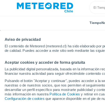
Tiempo
No
Aviso de privacidad
El contenido de Meteored (meteored.cl) ha sido elaborado por pr
de calidad. Puedes acceder a este sitio web mediante las sigui
Aceptar cookies y acceder de forma gratuita
Inicio
España
Cantabria
Cudón
La publicidad digital personalizada, basada en la información r
financiar nuestra actividad para seguir ofreciéndote contenido c
El Tiempo en Cudón
Pulsando el botón "Aceptar y continuar", puedes acceder a la w
nuestras o de nuestros socios, que nos permiten el seguimiento
13:35
Sábado
desarrollar un perfil específico para mostrarte publicidad y co
más información en nuestra
Política de Cookies
y retirar en cu
Configuración de cookies
que aparece disponible en el pie de n
Calima