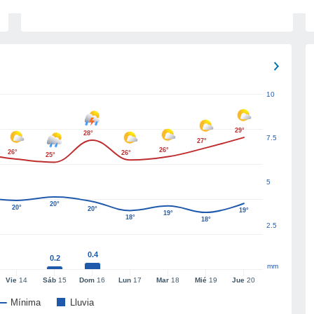
10
29°
28°
7.5
27°
26°
26°
26°
25°
5
20°
20°
20°
19°
19°
18°
18°
2.5
0.4
0.2
mm
Vie
14
Sáb
15
Dom
16
Lun
17
Mar
18
Mié
19
Jue
20
Mínima
Lluvia