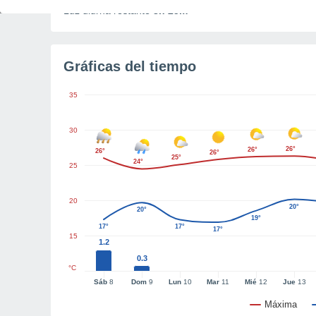
Luz diurna restante
8h 25m
Gráficas del tiempo
35
30
26°
26°
26°
26°
25°
24°
25
20
20°
20°
19°
17°
17°
17°
15
1.2
0.3
°C
Sáb
8
Dom
9
Lun
10
Mar
11
Mié
12
Jue
13
Máxima