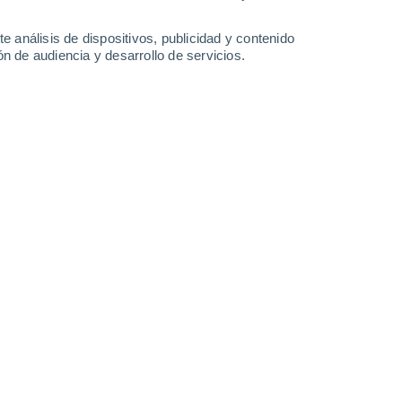
26°
/
17°
26°
/
19°
26°
/
20°
26°
/
20°
e análisis de dispositivos, publicidad y contenido
n de audiencia y desarrollo de servicios.
-
30
km/h
12
-
28
km/h
13
-
30
km/h
16
-
35
km/h
sto
Noreste
7 Alto
15
-
31 km/h
FPS:
15-25
Norte
7 Alto
11
-
31 km/h
FPS:
15-25
Noreste
6 Alto
16
-
31 km/h
FPS:
15-25
Norte
4 Medio
14
-
33 km/h
FPS:
6-10