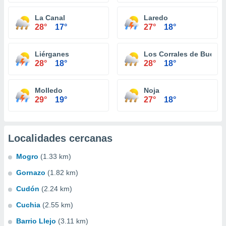
La Canal
Laredo
28°
17°
27°
18°
Liérganes
Los Corrales de Buelna
28°
18°
28°
18°
Molledo
Noja
29°
19°
27°
18°
Localidades cercanas
Mogro
(1.33 km)
Gornazo
(1.82 km)
Cudón
(2.24 km)
Cuchia
(2.55 km)
Barrio Llejo
(3.11 km)