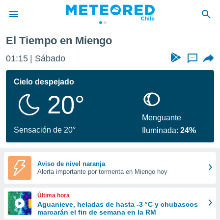
El Tiempo en Miengo
privacidad
01:15
Sábado
...
o de
eteored.cl)
borado por
Cielo despejado
es para
20°
ue la
 que se
e calidad.
Menguante
eder a este
Sensación de 20°
Iluminada:
24%
ediante las
opciones:
ookies y
Aviso de nivel naranja
Alerta importante por tormenta en Miengo hoy
e forma
d digital
Última hora
ada, basada
Aguanieve, heladas de hasta -3 °C y chubascos
marcarán el fin de semana en la RM
mación