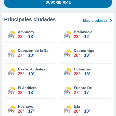
Principales ciudades
Más ciudades
Ampuero
Brañavieja
28°
18°
23°
12°
Cabezón de la Sal
Cabuérniga
27°
18°
28°
18°
Castro-Urdiales
Colindres
25°
19°
28°
18°
El Astillero
Fuente Dé
28°
18°
27°
17°
Hoznayo
Isla
28°
17°
26°
18°