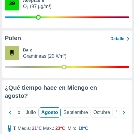
Aceptable
 seleccionar
39
o.
O₃ (97 µg/m³)
calización
precisa e
ión mediante
Polen
, publicidad
Detalle
dos,
Bajo
 publicidad
Gramíneas (20 #/m³)
,
ón de
 desarrollo
s.
¿Qué tiempo hace en Miengo en
tros 1199
ios
agosto
?
yo
Junio
Julio
Agosto
Septiembre
Octubre
Noviemb
T. Media:
21°C
Max.:
23°C
Min:
18°C