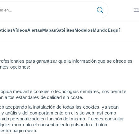
ticias
Vídeos
Alertas
Mapas
Satélites
Modelos
Mundo
Esquí
ofesionales para garantizar que la información que se ofrece es
entes opciones:
Dolina
ecogida mediante cookies o tecnologías similares, nos permite
on altos estándares de calidad sin coste.
ská Dolina
eb aceptando la instalación de todas las cookies, ya sean
 y análisis del comportamiento en el sitio web, así como
...
ntenido personalizado en función del mismo. Puedes consultar
alquier momento el consentimiento pulsando el botón
Por hora
uestra página web.
Intervalos nubosos en las
próximas horas