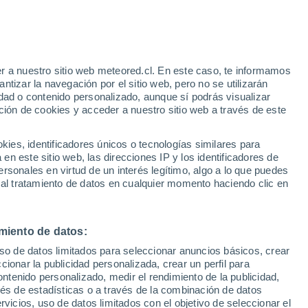
r a nuestro sitio web meteored.cl. En este caso, te informamos
tizar la navegación por el sitio web, pero no se utilizarán
dad o contenido personalizado, aunque sí podrás visualizar
ción de cookies y acceder a nuestro sitio web a través de este
os
es, identificadores únicos o tecnologías similares para
n este sitio web, las direcciones IP y los identificadores de
rsonales en virtud de un interés legítimo, algo a lo que puedes
Satélites
Modelos
 al tratamiento de datos en cualquier momento haciendo clic en
miento de datos:
Martes
Miércoles
Jueves
Viernes
uso de datos limitados para seleccionar anuncios básicos, crear
11 Ago
12 Ago
13 Ago
14 Ago
ccionar la publicidad personalizada, crear un perfil para
ontenido personalizado, medir el rendimiento de la publicidad,
vés de estadísticas o a través de la combinación de datos
rvicios, uso de datos limitados con el objetivo de seleccionar el