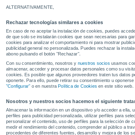
19°
ALTERNATIVAMENTE,
Rechazar tecnologías similares a cookies
UV
6 Alto
En caso de no aceptar la instalación de cookies, puedes accede
Sensación de 19°
FPS
15-25
de que solo se instalarán cookies que sean necesarias para garan
cookies para analizar el comportamiento ni para mostrar publici
publicidad general no personalizada. Puedes rechazar la instala
abono pulsando el botón "Rechazar".
Última hora
Aguanieve, heladas de hasta -3 °C y chubasc
Con su consentimiento, nosotros y
nuestros socios
usamos cooki
marcarán el fin de semana en la RM
almacenar, acceder y procesar datos personales como su visita e
cookies. Es posible que algunos proveedores traten tus datos pe
Tiempo 1 - 7 días
Actualidad
Mapa de nubosidad
oponerte. Para ello, puede retirar su consentimiento u oponerse
"Configurar"
o en nuestra
Política de Cookies
en este sitio web.
Nosotros y nuestros socios hacemos el siguiente trata
Mañana
Lunes
Hoy
Almacenar la información en un dispositivo y/o acceder a ella, 
9 Ago
10 Ago
8 Ago
perfiles para publicidad personalizada, utilizar perfiles para sele
personalizar el contenido, uso de perfiles para la selección de c
medir el rendimiento del contenido, comprender al público a tra
procedentes de diferentes fuentes, desarrollo y mejora de los se