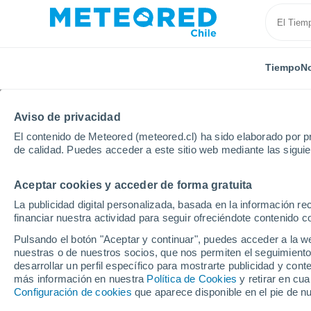
Tiempo
No
Aviso de privacidad
El contenido de Meteored (meteored.cl) ha sido elaborado por pr
de calidad. Puedes acceder a este sitio web mediante las sigui
Aceptar cookies y acceder de forma gratuita
Inicio
Eslovaquia
Región de Žilina
Demänovská 
La publicidad digital personalizada, basada en la información r
financiar nuestra actividad para seguir ofreciéndote contenido c
El Tiempo en Demänov
Pulsando el botón "Aceptar y continuar", puedes acceder a la w
nuestras o de nuestros socios, que nos permiten el seguimiento
10:39
Sábado
desarrollar un perfil específico para mostrarte publicidad y co
más información en nuestra
Política de Cookies
y retirar en cu
Configuración de cookies
que aparece disponible en el pie de n
Soleado