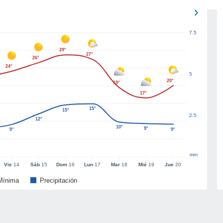
7.5
29°
27°
26°
24°
5
20°
19°
17°
15°
15°
2.5
12°
10°
9°
9°
9°
mm
Vie
14
Sáb
15
Dom
16
Lun
17
Mar
18
Mié
19
Jue
20
Mínima
Precipitación