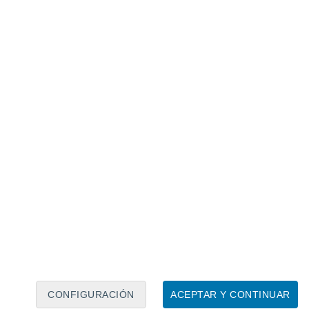
Calendario lunar
Lun
Mar
Mié
Jue
Vie
Sáb
Dom
8
9
10
11
12
13
14
15
16
17
18
19
20
21
CONFIGURACIÓN
ACEPTAR Y CONTINUAR