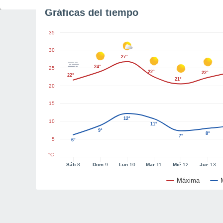
Gráficas del tiempo
35
30
27°
24°
25
22°
22°
22°
21°
20
15
12°
10
11°
9°
8°
7°
5
6°
°C
Sáb
8
Dom
9
Lun
10
Mar
11
Mié
12
Jue
13
Máxima