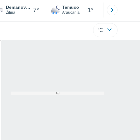
Demänovská Dolina
Temuco
Osorno
7°
1°
Žilina
Araucanía
Los Lagos
°C