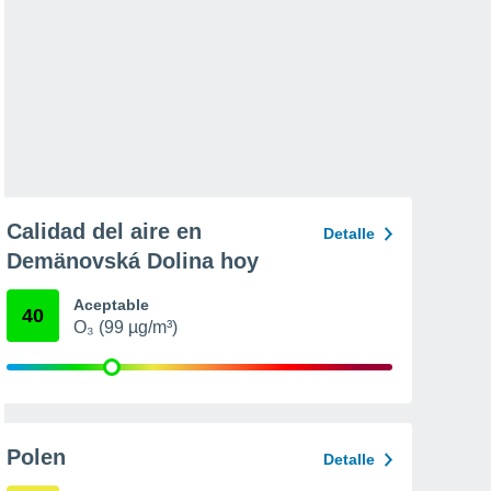
Calidad del aire en
Detalle
Demänovská Dolina hoy
Aceptable
40
O₃ (99 µg/m³)
Polen
Detalle