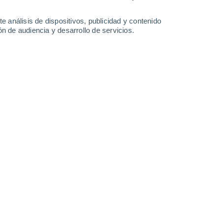
22°
/
11°
21°
/
7°
22°
/
8°
24°
/
9°
e análisis de dispositivos, publicidad y contenido
n de audiencia y desarrollo de servicios.
-
48
km/h
10
-
33
km/h
7
-
26
km/h
6
-
28
km/h
hoy
, 8 de agosto
Norte
6 Alto
9
-
28 km/h
FPS:
15-25
Norte
6 Alto
10
-
30 km/h
FPS:
15-25
Norte
7 Alto
11
-
33 km/h
FPS:
15-25
Noroeste
6 Alto
13
-
36 km/h
FPS:
15-25