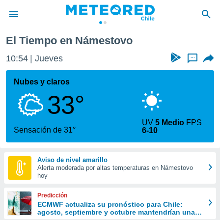
El Tiempo en Námestovo
privacidad
10:54
Jueves
...
o de
eteored.cl)
borado por
Nubes y claros
es para
33°
ue la
 que se
e calidad.
UV
5 Medio
FPS
eder a este
Sensación de 31°
6-10
ediante las
opciones:
Aviso de nivel amarillo
ookies y
Alerta moderada por altas temperaturas en Námestovo
e forma
hoy
d digital
Predicción
ada, basada
ECMWF actualiza su pronóstico para Chile:
agosto, septiembre y octubre mantendrían una
mación