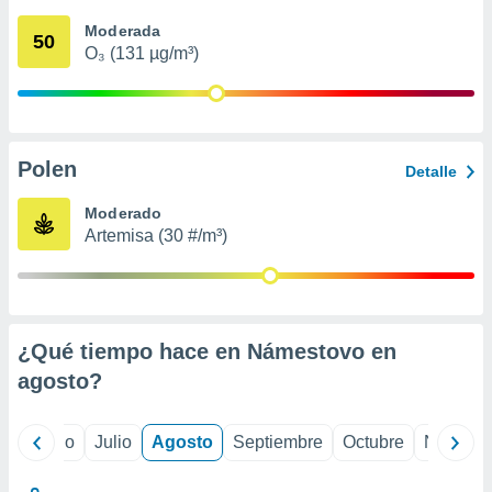
 seleccionar
o.
Moderada
50
O₃ (131 µg/m³)
calización
precisa e
ión mediante
, publicidad
Polen
Detalle
dos,
 publicidad
Moderado
,
Artemisa (30 #/m³)
ón de
 desarrollo
s.
tros 1199
ios
¿Qué tiempo hace en Námestovo en
agosto
?
yo
Junio
Julio
Agosto
Septiembre
Octubre
Noviemb