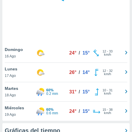
 botón
.
nto,
cios
kies,
ores únicos
Domingo
12
-
33
as similares
24°
/
15°
km/h
16 Ago
nar,
rocesar
Lunes
onales como
12
-
32
26°
/
14°
km/h
 este sitio
17 Ago
recciones IP
ficadores de
Martes
60%
10
-
31
31°
/
15°
 posible
0.2 mm
km/h
18 Ago
s
 traten tus
Miércoles
nales en
60%
15
-
38
24°
/
15°
0.6 mm
km/h
 interés
19 Ago
go a lo que
nerte. Para
Gráficas del tiempo
retirar su