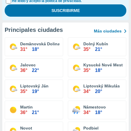
He leído y acepto la política de privacidad.
Principales ciudades
Más ciudades
Demänovská Dolina
Dolný Kubín
31°
18°
35°
21°
Jalovec
Kysucké Nové Mesto
36°
22°
35°
18°
Liptovský Ján
Liptovský Mikulás
35°
19°
34°
20°
Martin
Námestovo
36°
21°
34°
18°
Novot
Podbiel