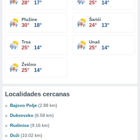
28°
17°
25°
14°
Plužine
Šarići
30°
18°
24°
13°
Trsa
Unač
25°
14°
25°
14°
Žeično
25°
14°
Localidades cercanas
Bajovo Polje
(2.88 km)
Dubrovsko
(6.58 km)
Rudinice
(9.16 km)
Duži
(10.02 km)