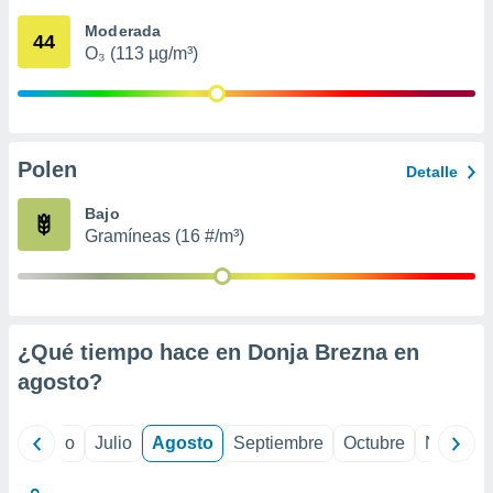
 seleccionar
o.
Moderada
44
O₃ (113 µg/m³)
calización
precisa e
ión mediante
, publicidad
Polen
Detalle
dos,
 publicidad
Bajo
,
Gramíneas (16 #/m³)
ón de
 desarrollo
s.
tros 1199
ios
¿Qué tiempo hace en Donja Brezna en
agosto
?
yo
Junio
Julio
Agosto
Septiembre
Octubre
Noviemb