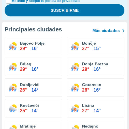
He leído y acepto la política de privacidad.
Principales ciudades
Más ciudades
Bajovo Polje
Boričje
29°
16°
27°
15°
Brijeg
Donja Brezna
29°
16°
29°
16°
Dubljevići
Goransko
26°
14°
28°
16°
Kneževići
Lisina
25°
14°
27°
14°
Mratinje
Nedajno