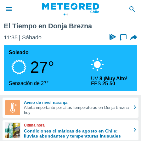
El Tiempo en Donja Brezna
privacidad
11:35
Sábado
...
o de
eteored.cl)
borado por
Soleado
es para
27°
ue la
 que se
e calidad.
UV
8 ¡Muy Alto!
eder a este
Sensación de 27°
FPS
25-50
ediante las
opciones:
Aviso de nivel naranja
ookies y
Alerta importante por altas temperaturas en Donja Brezna
e forma
hoy
d digital
Última hora
ada, basada
Condiciones climáticas de agosto en Chile:
lluvias abundantes y temperaturas inusuales
mación