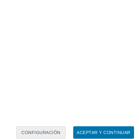
Calendario lunar
Lun
Mar
Mié
Jue
Vie
Sáb
Dom
7
8
9
10
11
12
13
14
15
16
CONFIGURACIÓN
ACEPTAR Y CONTINUAR