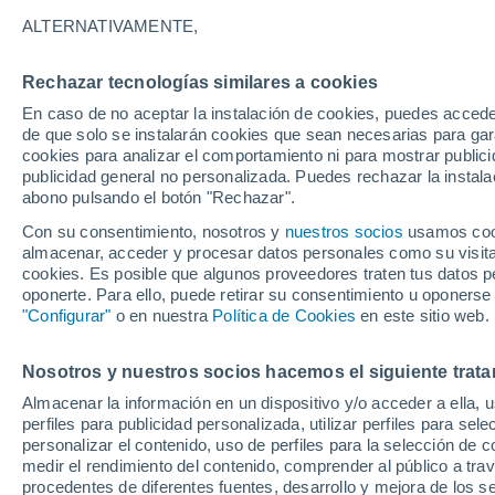
17°
ALTERNATIVAMENTE,
Rechazar tecnologías similares a cookies
Menguant
En caso de no aceptar la instalación de cookies, puedes accede
Iluminada
Sensación de 17°
de que solo se instalarán cookies que sean necesarias para garan
cookies para analizar el comportamiento ni para mostrar publici
publicidad general no personalizada. Puedes rechazar la instala
abono pulsando el botón "Rechazar".
Última hora
La nieve sorprenderá al valle de Chile centro-
Con su consentimiento, nosotros y
nuestros socios
usamos cooki
este fin de semana
almacenar, acceder y procesar datos personales como su visita e
cookies. Es posible que algunos proveedores traten tus datos pe
Tiempo 1 - 7 días
Actualidad
Mapa de temperatura
oponerte. Para ello, puede retirar su consentimiento u oponerse
"Configurar"
o en nuestra
Política de Cookies
en este sitio web.
Nosotros y nuestros socios hacemos el siguiente trata
Mañana
Domingo
Hoy
Almacenar la información en un dispositivo y/o acceder a ella, 
8 Ago
9 Ago
7 Ago
perfiles para publicidad personalizada, utilizar perfiles para sele
personalizar el contenido, uso de perfiles para la selección de c
medir el rendimiento del contenido, comprender al público a tra
procedentes de diferentes fuentes, desarrollo y mejora de los se
80%
40%