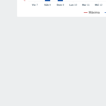
°C
Vie
7
Sáb
8
Dom
9
Lun
10
Mar
11
Mié
12
Máxima