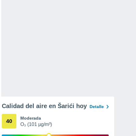
Calidad del aire en Šarići hoy
Detalle
Moderada
40
O₃ (101 µg/m³)