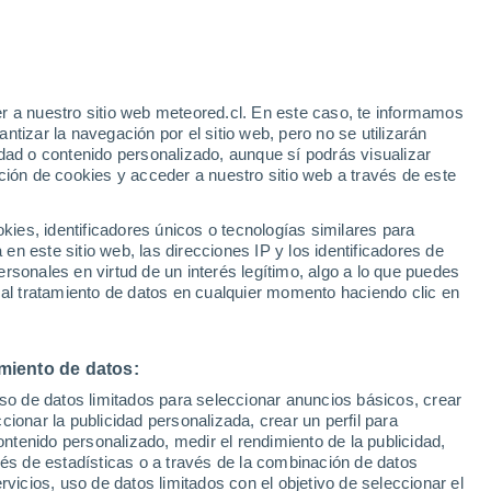
Aviso de nivel naranja
Alerta importante por altas
temperaturas en Šarići hoy
e
r a nuestro sitio web meteored.cl. En este caso, te informamos
:
35%
tizar la navegación por el sitio web, pero no se utilizarán
dad o contenido personalizado, aunque sí podrás visualizar
ción de cookies y acceder a nuestro sitio web a través de este
sur
es, identificadores únicos o tecnologías similares para
n este sitio web, las direcciones IP y los identificadores de
rsonales en virtud de un interés legítimo, algo a lo que puedes
Satélites
Modelos
 al tratamiento de datos en cualquier momento haciendo clic en
miento de datos:
Lunes
Martes
Miércoles
Jueves
uso de datos limitados para seleccionar anuncios básicos, crear
10 Ago
11 Ago
12 Ago
13 Ago
ccionar la publicidad personalizada, crear un perfil para
ontenido personalizado, medir el rendimiento de la publicidad,
vés de estadísticas o a través de la combinación de datos
rvicios, uso de datos limitados con el objetivo de seleccionar el