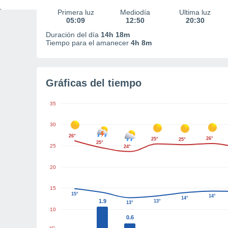
Primera luz
Mediodía
Última luz
05:09
12:50
20:30
Duración del día
14h 18m
Tiempo para el amanecer
4h 8m
Gráficas del tiempo
35
30
26°
26°
25°
25°
25°
25
24°
20
15
15°
14°
14°
1.9
13°
13°
10
0.6