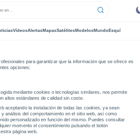
ticias
Vídeos
Alertas
Mapas
Satélites
Modelos
Mundo
Esquí
ofesionales para garantizar que la información que se ofrece es
entes opciones:
ecogida mediante cookies o tecnologías similares, nos permite
on altos estándares de calidad sin coste.
eb aceptando la instalación de todas las cookies, ya sean
 y análisis del comportamiento en el sitio web, así como
...
ntenido personalizado en función del mismo. Puedes consultar
alquier momento el consentimiento pulsando el botón
Por hora
uestra página web.
Cielos despejados en las
próximas horas