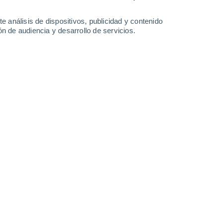
25°
/
13°
25°
/
14°
26°
/
14°
25°
/
14°
e análisis de dispositivos, publicidad y contenido
n de audiencia y desarrollo de servicios.
-
28
km/h
12
-
38
km/h
14
-
47
km/h
12
-
42
km/h
sto
Noreste
0 Bajo
1
-
7 km/h
FPS:
no
Noreste
0 Bajo
1
-
7 km/h
FPS:
no
Noreste
0 Bajo
1
-
8 km/h
FPS:
no
Noreste
0 Bajo
1
-
8 km/h
FPS:
no