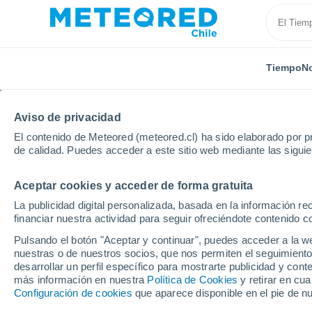
Tiempo
No
Aviso de privacidad
El contenido de Meteored (meteored.cl) ha sido elaborado por pr
de calidad. Puedes acceder a este sitio web mediante las sigui
Aceptar cookies y acceder de forma gratuita
Inicio
Montenegro
Municipio de Plužine
Šarići
La publicidad digital personalizada, basada en la información r
financiar nuestra actividad para seguir ofreciéndote contenido c
El Tiempo en Šarići
Pulsando el botón "Aceptar y continuar", puedes acceder a la w
nuestras o de nuestros socios, que nos permiten el seguimiento
01:01
Viernes
desarrollar un perfil específico para mostrarte publicidad y co
más información en nuestra
Política de Cookies
y retirar en cu
Configuración de cookies
que aparece disponible en el pie de n
Cielo despejado