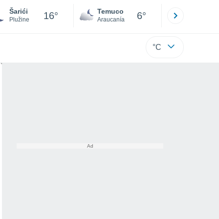
Šarići
Temuco
Osorno
16°
6°
Plužine
Araucanía
Los Lagos
°C