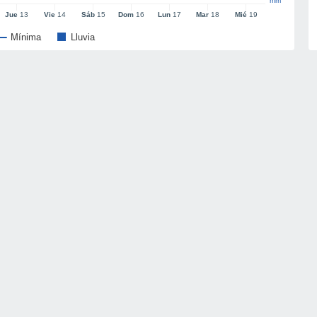
mm
Jue
13
Vie
14
Sáb
15
Dom
16
Lun
17
Mar
18
Mié
19
Mínima
Lluvia