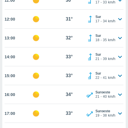
30°
11:00
te
17
-
33
km/h
 de que
talarán
Sur
e sean
31°
12:00
17
-
34
km/h
para
a
por el sitio
Sur
32°
13:00
o se
18
-
35
km/h
cookies para
Sur
nto ni para
33°
14:00
21
-
39
km/h
licidad o
ado, aunque
Sur
33°
15:00
sualizar
22
-
41
km/h
general no
ada. Puedes
Suroeste
 instalación
34°
16:00
21
-
40
km/h
y acceder a
io web a
ste abono
Suroeste
33°
17:00
19
-
38
km/h
 botón
.