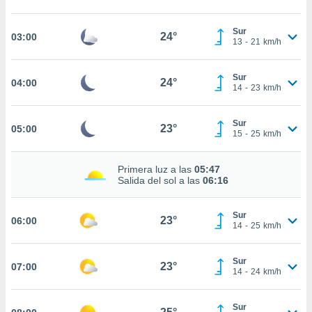
estra
ara seguir
e contenido
Sur
24°
03:00
13
-
21
km/h
stándares
ACEPTAR
sin coste.
Y
CONTINUAR
Sur
 botón
24°
04:00
14
-
23
km/h
continuar",
der a la
CONFIGURACIÓN
ndo la
Sur
23°
05:00
 de todas
15
-
25
km/h
, ya sean
de nuestros
Primera luz a las
05:47
 nos
Salida del sol a las
06:16
 y análisis
tamiento en
Sur
23°
06:00
b, así como
14
-
25
km/h
un perfil
para
Sur
ublicidad y
23°
07:00
14
-
24
km/h
do en
 mismo.
Sur