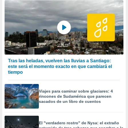
precisa e
ión mediante
, publicidad
dos,
 publicidad
,
ón de
 desarrollo
s.
Tras las heladas, vuelven las lluvias a Santiago:
este será el momento exacto en que cambiará el
tros 1199
tiempo
ios
Viajes para caminar sobre glaciares: 4
rincones de Sudamérica que parecen
sacados de un libro de cuentos
El "verdadero rostro" de Nysa: el extraño