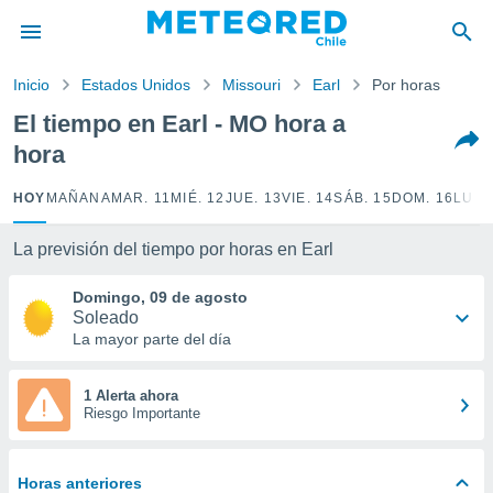
privacidad
o de
Inicio
Estados Unidos
Missouri
Earl
Por horas
eteored.cl)
borado por
El tiempo en Earl - MO hora a
es para
hora
ue la
 que se
e calidad.
HOY
MAÑANA
MAR. 11
MIÉ. 12
JUE. 13
VIE. 14
SÁB. 15
DOM. 16
LUN.
eder a este
ediante las
La previsión del tiempo por horas en Earl
opciones:
Domingo, 09 de agosto
ookies y
Soleado
e forma
La mayor parte del día
d digital
ada, basada
1 Alerta ahora
Riesgo Importante
mación
ediante
ecnologías
nos permite
Horas anteriores