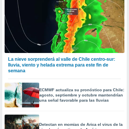
er momento
ic en
o en
 Cookies
en
eb.
y
socios
el
La nieve sorprenderá al valle de Chile centro-sur:
to de
lluvia, viento y helada extrema para este fin de
semana
la
 en un
 y/o acceder
ECMWF actualiza su pronóstico para Chile:
 de datos
agosto, septiembre y octubre mantendrían
ara
una señal favorable para las lluvias
 anuncios
ar perfiles
idad
a, utilizar
Detectan en momias de Arica el virus de la
a