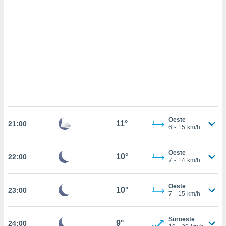
sultar más
 en nuestra
 Cookies
y
ualquier
ento
 botón
ación de
kies
 disponible
e nuestra
.
Oeste
11°
21:00
6
-
15
km/h
IVAMENTE,
Oeste
10°
22:00
as
7
-
14
km/h
 a cookies
 no aceptar
Oeste
10°
23:00
ón de
7
-
15
km/h
uedes
uestro sitio
ed.cl. En
Suroeste
9°
24:00