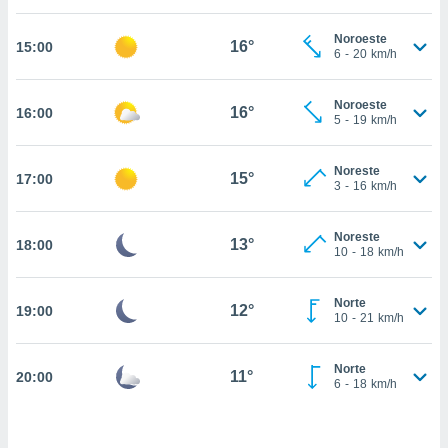
estra
ara seguir
Noroeste
e contenido
16°
15:00
6
-
20
km/h
stándares
ACEPTAR
sin coste.
Y
Noroeste
CONTINUAR
16°
16:00
 botón
5
-
19
km/h
continuar",
der a la
CONFIGURACIÓN
ndo la
Noreste
15°
17:00
3
-
16
km/h
 de todas
, ya sean
de nuestros
Noreste
13°
18:00
 nos
10
-
18
km/h
 y análisis
tamiento en
Norte
12°
19:00
10
-
21
km/h
b, así como
un perfil
para
Norte
11°
20:00
ublicidad y
6
-
18
km/h
do en
 mismo.