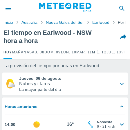
privacidad
o de
Inicio
Australia
Nueva Gales del Sur
Earlwood
Por ho
eteored.cl)
borado por
El tiempo en Earlwood - NSW
es para
hora a hora
ue la
 que se
e calidad.
HOY
MAÑANA
SÁB. 08
DOM. 09
LUN. 10
MAR. 11
MIÉ. 12
JUE. 13
VIE.
eder a este
ediante las
La previsión del tiempo por horas en Earlwood
opciones:
Jueves, 06 de agosto
ookies y
Nubes y claros
e forma
La mayor parte del día
d digital
ada, basada
Horas anteriores
mación
ediante
ecnologías
Noroeste
16°
14:00
nos permite
6
-
21
km/h