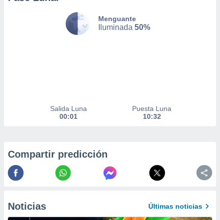
nto,
Menguante
Iluminada
50%
cios
kies,
ores únicos
as similares
nar,
rocesar
onales como
 este sitio
recciones IP
Salida Luna
Puesta Luna
ficadores de
00:01
10:32
 posible
s
 traten tus
nales en
Compartir predicción
 interés
go a lo que
nerte. Para
retirar su
ento u
Noticias
Últimas noticias
 de datos