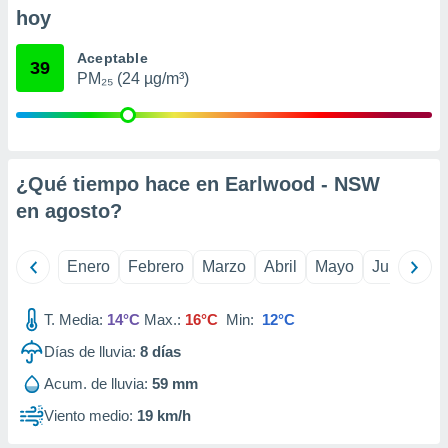
ento u
hoy
 de datos
Aceptable
39
er momento
PM₂₅ (24 µg/m³)
ic en
o en
 Cookies
en
eb.
¿Qué tiempo hace en Earlwood - NSW
y
en
agosto
?
socios
el
Enero
Febrero
Marzo
Abril
Mayo
Junio
Ju
to de
T. Media:
14°C
Max.:
16°C
Min:
12°C
la
 en un
Días de lluvia:
8
días
 y/o acceder
Acum. de lluvia:
59 mm
 de datos
ara
Viento medio:
19 km/h
 anuncios
ar perfiles