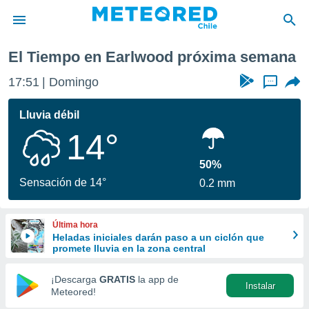
 semana
El Tiempo en Earlwood próxima semana
privacidad
17:51
Domingo
...
o de
eteored.cl)
borado por
Lluvia débil
es para
14°
ue la
 que se
e calidad.
50%
eder a este
Sensación de 14°
0.2 mm
ediante las
opciones:
Última hora
ookies y
Heladas iniciales darán paso a un ciclón que
e forma
promete lluvia en la zona central
d digital
¡Descarga
GRATIS
la app de
Instalar
ada, basada
Meteored!
mación