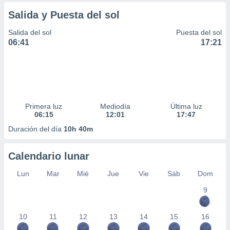
idad
Salida y Puesta del sol
a, utilizar
a
Salida del sol
Puesta del sol
 la
06:41
17:21
da, crear un
personalizar
o, uso de
a la
e contenido
do, medir el
Primera luz
Mediodía
Última luz
 de la
06:15
12:01
17:47
medir el
Duración del día
10h 40m
 del
 comprender
 través de
Calendario lunar
s o a través
nación de
Lun
Mar
Mié
Jue
Vie
Sáb
Dom
edentes de
9
fuentes,
y mejora de
os, uso de
10
11
12
13
14
15
16
ados con el