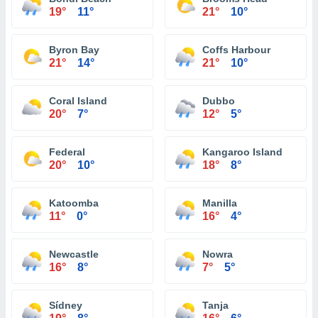
19°
11°
21°
10°
Byron Bay
Coffs Harbour
21°
14°
21°
10°
Coral Island
Dubbo
20°
7°
12°
5°
Federal
Kangaroo Island
20°
10°
18°
8°
Katoomba
Manilla
11°
0°
16°
4°
Newcastle
Nowra
16°
8°
7°
5°
Sídney
Tanja