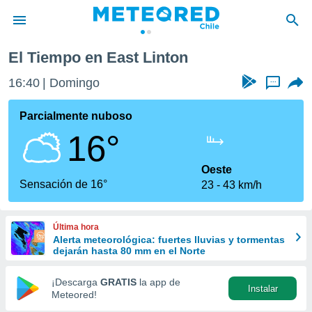
El Tiempo en East Linton
privacidad
16:40
Domingo
...
o de
eteored.cl)
borado por
Parcialmente nuboso
es para
16°
ue la
 que se
e calidad.
Oeste
eder a este
Sensación de 16°
23
43 km/h
ediante las
opciones:
Última hora
ookies y
Alerta meteorológica: fuertes lluvias y tormentas
e forma
dejarán hasta 80 mm en el Norte
d digital
¡Descarga
GRATIS
la app de
Instalar
ada, basada
Meteored!
mación