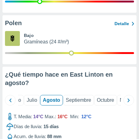
 seleccionar
o.
calización
precisa e
Polen
Detalle
ión mediante
Bajo
, publicidad
Gramíneas (24 #/m³)
dos,
 publicidad
,
ón de
¿Qué tiempo hace en East Linton en
 desarrollo
s.
agosto
?
tros 1199
ios
yo
Junio
Julio
Agosto
Septiembre
Octubre
Noviemb
T. Media:
14°C
Max.:
16°C
Min:
12°C
Días de lluvia:
15
días
Acum. de lluvia:
88 mm