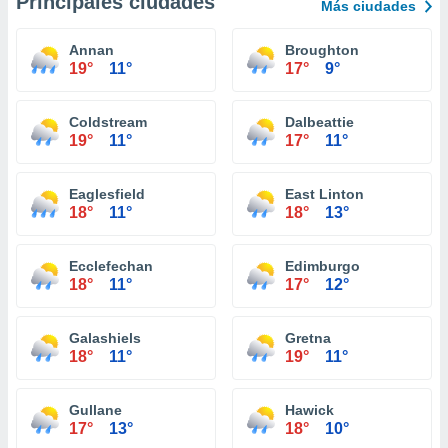
Principales ciudades
Más ciudades
Annan
Broughton
19°
11°
17°
9°
Coldstream
Dalbeattie
19°
11°
17°
11°
Eaglesfield
East Linton
18°
11°
18°
13°
Ecclefechan
Edimburgo
18°
11°
17°
12°
Galashiels
Gretna
18°
11°
19°
11°
Gullane
Hawick
17°
13°
18°
10°